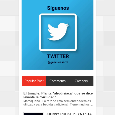
Popular Post
Comments
Category
El timacle. Planta “afrodisíaca” que se dice
levanta la “virilidad”
Mamajuana . La raíz de esta semienredadera es
utilizada para bebida tradicional Tiene muchos ...
JOHNNY ROCKETS YA ESTA