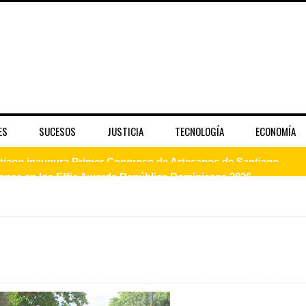
ES
SUCESOS
JUSTICIA
TECNOLOGÍA
ECONOMÍA
dones en los Effie Awards República Dominicana 2026
enderá la clausura de Santo Domingo 2026
a máxima calificación crediticia AAA.do de Moody's Local RD c
 coro “Más que Vencedores” y nos regala el “Canto a la Patria”