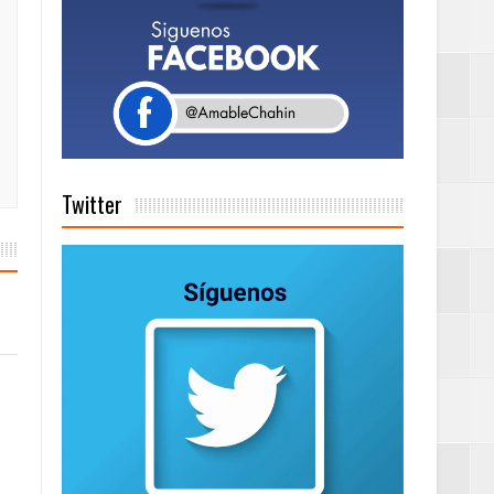
Rock Café Santo
as salida de RD
Twitter
a tu Capital”
tema de Gestión
de días a