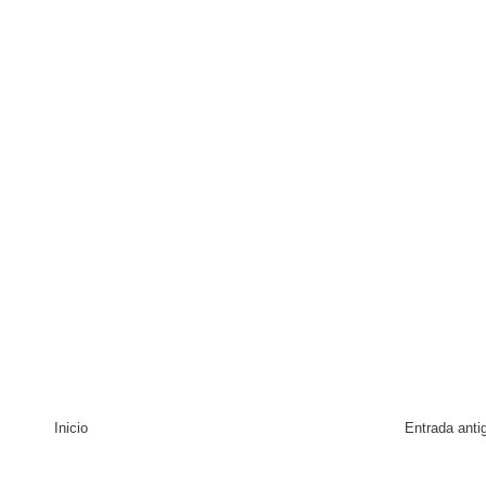
tiago inaugura Primer Congreso de Artesanos de Santiago
Inicio
Entrada anti