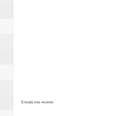
minutos
Centro Cultural Banreservas San
Entrada más reciente