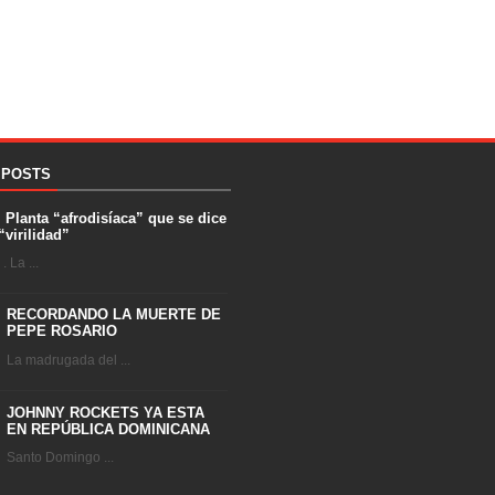
 POSTS
. Planta “afrodisíaca” que se dice
“virilidad”
 La ...
RECORDANDO LA MUERTE DE
PEPE ROSARIO
La madrugada del ...
JOHNNY ROCKETS YA ESTA
EN REPÚBLICA DOMINICANA
Santo Domingo ...