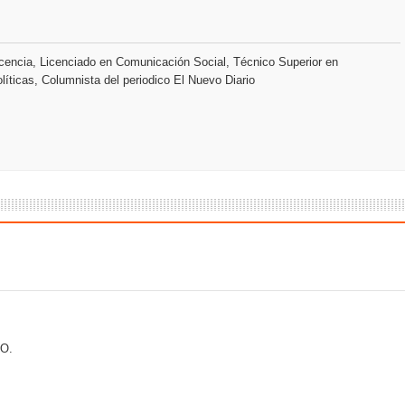
o se unen al regreso de Pavel Núñez y su “Bipolarband” a Hard 
encia, Licenciado en Comunicación Social, Técnico Superior en
líticas, Columnista del periodico El Nuevo Diario
 que Banreservas seguirá impulsando la seguridad alimentaria tr
an en Santiago el segundo Foro del Ahorro y la Inversión “Reserv
 el Centro de Retención de Vehículos de Pedro Brand
 37001 y se convierte en la primera empresa del sector con Sis
O.
sión de pólizas con Inteligencia Artificial y reduce el proceso 