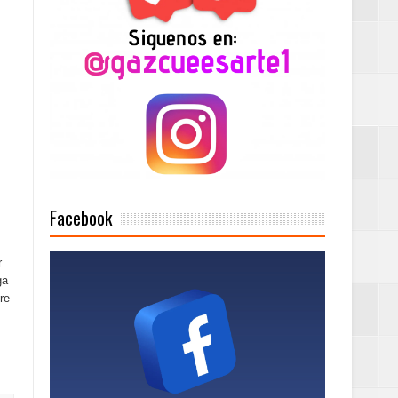
n París
ard Rock Café
2025
Facebook
r
ga
re
Mujer Pymes
onciertos