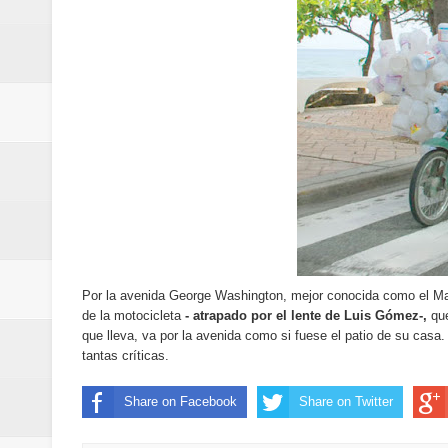
de los Centroamericanos y del C
Oscar Abreu cuestiona la interru
Embajada dominicana en Francia y
Pavel Núñez y su Bipolarband de
Banreservas y Banco Popular abo
“Los Rechazados 2” llega a los c
Designan a Angelina Biviana Rive
Por la avenida George Washington, mejor conocida como el Mal
de la motocicleta
- atrapado por el lente de Luis Gómez-,
qu
Humano Seguros inaugura nueva 
que lleva, va por la avenida como si fuese el patio de su casa. 
tantas críticas.
Banreservas destina RD$5,000 m
Share on Facebook
Share on Twitter
Sexappeal celebra 25 años de tra