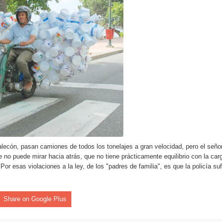
aribe
pción del Premio Nacional de Artes Visuales
 Banreservas lanzan convocatoria para residencias artísticas e
slumbran con una noche de fusiones e invitados de lujo en el H
rdan retos y oportunidades del sistema financiero nacional
ines impulsada por la franquicia dominicana más taquillera del 
iro como vicepresidenta ejecutiva de Fiduciaria Reservas
ecón, pasan camiones de todos los tonelajes a gran velocidad, pero el seño
e no puede mirar hacia atrás, que no tiene prácticamente equilibrio con la car
localidad de Oficina Regional Este en La Romana
Por esas violaciones a la ley, de los "padres de familia", es que la policía suf
illones para emprendedoras en la segunda edición del Summit 
Share on Google Plus
yectoria artística con nuevo álbum, renovación de su equipo y c