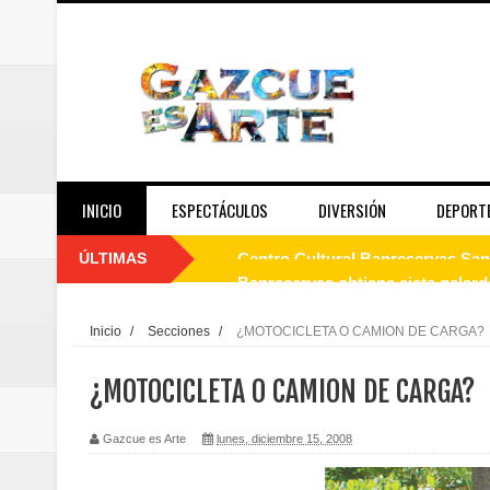
INICIO
ESPECTÁCULOS
DIVERSIÓN
DEPORT
ÚLTIMAS
Banreservas obtiene siete galar
Un final de fiesta: Ilegales enc
Inicio
/
Secciones
/
¿MOTOCICLETA O CAMION DE CARGA?
Banreservas recibe nuevamente l
¿MOTOCICLETA O CAMION DE CARGA?
Estable
Gazcue es Arte
lunes, diciembre 15, 2008
Juan Luis Guerra se acompaña del