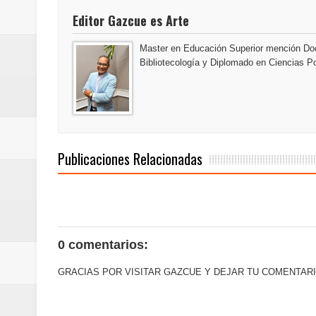
conmemorativos
Editor Gazcue es Arte
Maridalia Hernández y El Canari
Master en Educación Superior mención Doc
Bibliotecología y Diplomado en Ciencias Po
Domingo
Doctor Leonardo Aguilera afirma
del mapa del hambre
Publicaciones Relacionadas
Banreservas y sus filiales realiz
Banreservas inaugura oficina en
SEPROI obtiene certificación ISO
0 comentarios:
Antisoborno certificado
GRACIAS POR VISITAR GAZCUE Y DEJAR TU COMENTARI
Humano Seguros transforma la emi