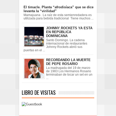
El timacle. Planta “afrodisíaca” que se dice
levanta la “virilidad”
Mamajuana . La raíz de esta semienredadera es
utilizada para bebida tradicional Tiene muchos ...
JOHNNY ROCKETS YA ESTA
EN REPÚBLICA
DOMINICANA
Santo Domingo. La cadena
internacional de restaurantes
Johnny Rockets abrió sus
puertas en el ...
RECORDANDO LA MUERTE
DE PEPE ROSARIO
La madrugada del 19 de marzo
de 1983 Los Hermanos Rosario
terminaban de tocar un set en un
...
LIBRO DE VISITAS