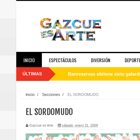
INICIO
ESPECTÁCULOS
DIVERSIÓN
DEPORT
ÚLTIMAS
Un final de fiesta: Ilegales enc
Banreservas recibe nuevamente l
Inicio
/
Secciones
/
EL SORDOMUDO
Estable
EL SORDOMUDO
Juan Luis Guerra se acompaña del
Gazcue es Arte
sábado, enero 31, 2009
de los Centroamericanos y del C