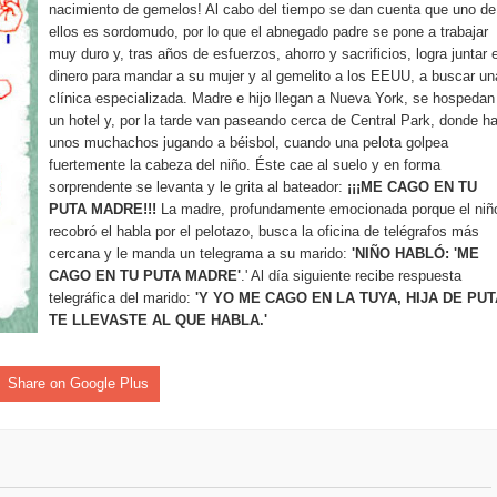
nacimiento de gemelos! Al cabo del tiempo se dan cuenta que uno de
pción del Premio Nacional de Artes Visuales
ellos es sordomudo, por lo que el abnegado padre se pone a trabajar
muy duro y, tras años de esfuerzos, ahorro y sacrificios, logra juntar e
 Banreservas lanzan convocatoria para residencias artísticas e
dinero para mandar a su mujer y al gemelito a los EEUU, a buscar un
clínica especializada. Madre e hijo llegan a Nueva York, se hospedan
slumbran con una noche de fusiones e invitados de lujo en el H
un hotel y, por la tarde van paseando cerca de Central Park, donde h
unos muchachos jugando a béisbol, cuando una pelota golpea
rdan retos y oportunidades del sistema financiero nacional
fuertemente la cabeza del niño. Éste cae al suelo y en forma
sorprendente se levanta y le grita al bateador:
¡¡¡ME CAGO EN TU
PUTA MADRE!!!
La madre, profundamente emocionada porque el niñ
ines impulsada por la franquicia dominicana más taquillera del 
recobró el habla por el pelotazo, busca la oficina de telégrafos más
cercana y le manda un telegrama a su marido:
'NIÑO HABLÓ: 'ME
iro como vicepresidenta ejecutiva de Fiduciaria Reservas
CAGO EN TU PUTA MADRE'
.' Al día siguiente recibe respuesta
telegráfica del marido:
'Y YO ME CAGO EN LA TUYA, HIJA DE PUT
localidad de Oficina Regional Este en La Romana
TE LLEVASTE AL QUE HABLA.'
illones para emprendedoras en la segunda edición del Summit 
Share on Google Plus
yectoria artística con nuevo álbum, renovación de su equipo y c