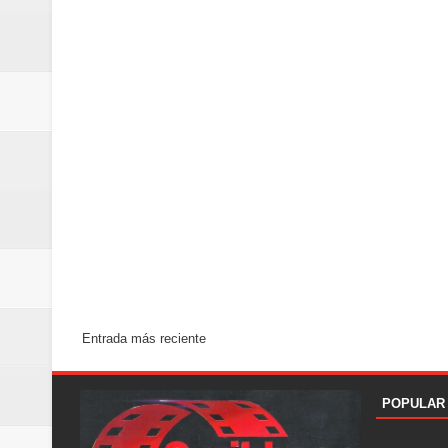
La Orquesta Sinfónica Nacional 
la batuta del maestro José Anton
Banreservas obtiene siete galar
Entrada más reciente
POPULAR