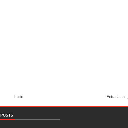
y el Coro Nacional Dominicano pondrán su sello a la Ceremonia 
io Molina
dones en los Effie Awards República Dominicana 2026
Inicio
Entrada anti
 POSTS