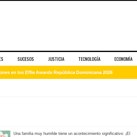
ES
SUCESOS
JUSTICIA
TECNOLOGÍA
ECONOMÍA
enderá la clausura de Santo Domingo 2026
a máxima calificación crediticia AAA.do de Moody's Local RD c
 coro “Más que Vencedores” y nos regala el “Canto a la Patria”
aribe
Una familia muy humilde tiene un acontecimiento significativo: ¡El