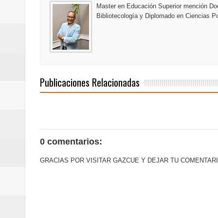
Master en Educación Superior mención Doc
Maridalia Hernández y El Canari
Bibliotecología y Diplomado en Ciencias Po
Domingo
Doctor Leonardo Aguilera afirma
del mapa del hambre
Publicaciones Relacionadas
Banreservas y sus filiales realiz
Banreservas inaugura oficina en
SEPROI obtiene certificación ISO
0 comentarios:
Antisoborno certificado
GRACIAS POR VISITAR GAZCUE Y DEJAR TU COMENTARI
Humano Seguros transforma la emi
minutos