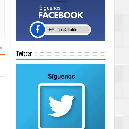
Rock Café Santo
as salida de RD
Twitter
a tu Capital”
tema de Gestión
de días a