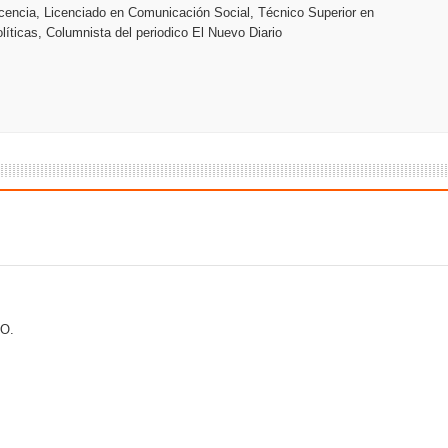
encia, Licenciado en Comunicación Social, Técnico Superior en
o se unen al regreso de Pavel Núñez y su “Bipolarband” a Hard 
líticas, Columnista del periodico El Nuevo Diario
 que Banreservas seguirá impulsando la seguridad alimentaria tr
an en Santiago el segundo Foro del Ahorro y la Inversión “Reserv
 el Centro de Retención de Vehículos de Pedro Brand
 37001 y se convierte en la primera empresa del sector con Sis
O.
sión de pólizas con Inteligencia Artificial y reduce el proceso 