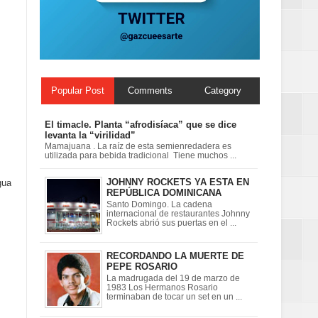
ionales
on perspectiva
Popular Post
Comments
Category
El timacle. Planta “afrodisíaca” que se dice
levanta la “virilidad”
Mamajuana . La raíz de esta semienredadera es
utilizada para bebida tradicional Tiene muchos ...
JOHNNY ROCKETS YA ESTA EN
gua
REPÚBLICA DOMINICANA
Santo Domingo. La cadena
internacional de restaurantes Johnny
Rockets abrió sus puertas en el ...
RECORDANDO LA MUERTE DE
PEPE ROSARIO
La madrugada del 19 de marzo de
1983 Los Hermanos Rosario
terminaban de tocar un set en un ...