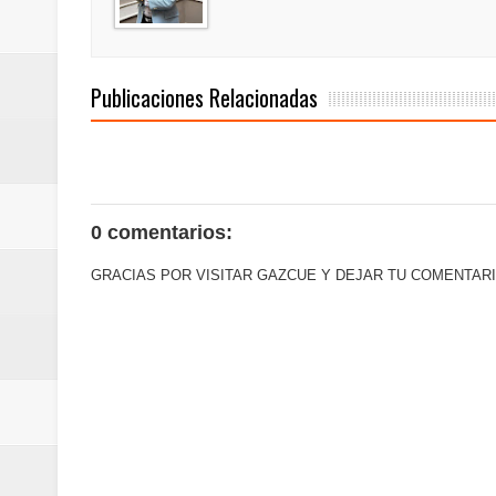
del mapa del hambre
Banreservas y sus filiales realiz
Publicaciones Relacionadas
Banreservas inaugura oficina en
SEPROI obtiene certificación ISO
Antisoborno certificado
0 comentarios:
Humano Seguros transforma la emi
GRACIAS POR VISITAR GAZCUE Y DEJAR TU COMENTARI
minutos
La Orquesta Sinfónica Nacional 
la batuta del maestro José Anton
Banreservas otorga financiamien