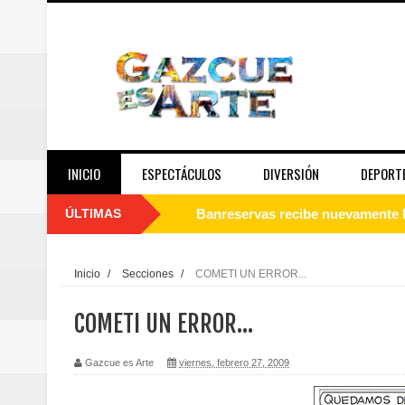
INICIO
ESPECTÁCULOS
DIVERSIÓN
DEPORT
ÚLTIMAS
Juan Luis Guerra se acompaña del
de los Centroamericanos y del C
Inicio
/
Secciones
/
COMETI UN ERROR...
Oscar Abreu cuestiona la interru
COMETI UN ERROR...
Embajada dominicana en Francia y
Gazcue es Arte
viernes, febrero 27, 2009
Pavel Núñez y su Bipolarband de