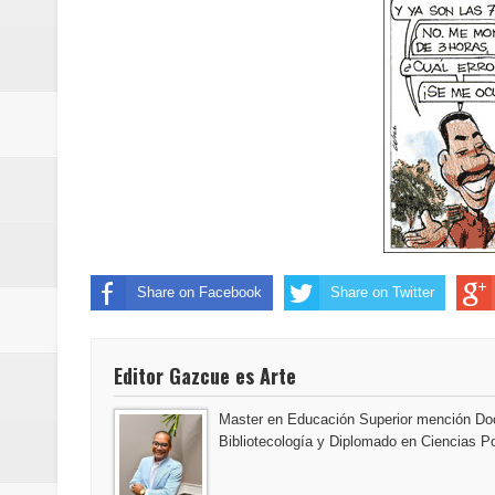
Banreservas y Banco Popular abo
“Los Rechazados 2” llega a los c
Designan a Angelina Biviana Rive
Humano Seguros inaugura nueva 
Banreservas destina RD$5,000 m
Sexappeal celebra 25 años de tra
Share on Facebook
Share on Twitter
conmemorativos
Maridalia Hernández y El Canari
Editor Gazcue es Arte
Domingo
Master en Educación Superior mención Doc
Bibliotecología y Diplomado en Ciencias Po
Doctor Leonardo Aguilera afirma