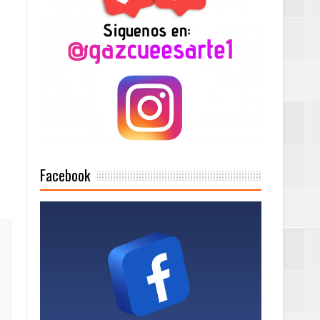
2025
Mujer Pymes
onciertos
Facebook
Rock Café Santo
as salida de RD