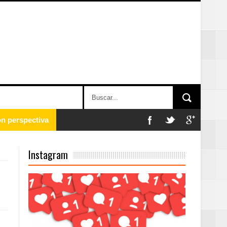
 en la clausura
Instagram
n París
ard Rock Café