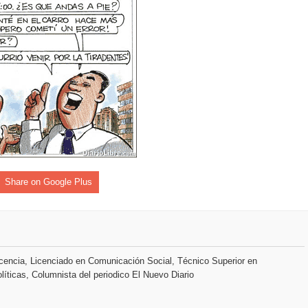
rdan retos y oportunidades del sistema financiero nacional
ines impulsada por la franquicia dominicana más taquillera del 
iro como vicepresidenta ejecutiva de Fiduciaria Reservas
localidad de Oficina Regional Este en La Romana
illones para emprendedoras en la segunda edición del Summit 
yectoria artística con nuevo álbum, renovación de su equipo y c
Share on Google Plus
o se unen al regreso de Pavel Núñez y su “Bipolarband” a Hard 
encia, Licenciado en Comunicación Social, Técnico Superior en
líticas, Columnista del periodico El Nuevo Diario
 que Banreservas seguirá impulsando la seguridad alimentaria tr