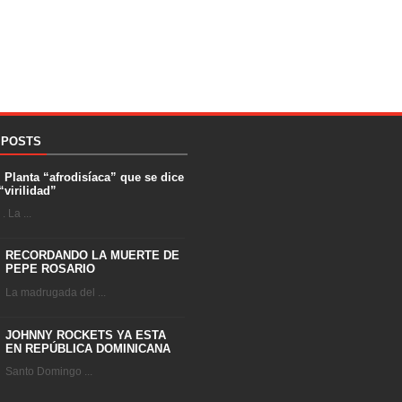
 POSTS
. Planta “afrodisíaca” que se dice
“virilidad”
 La ...
RECORDANDO LA MUERTE DE
PEPE ROSARIO
La madrugada del ...
JOHNNY ROCKETS YA ESTA
EN REPÚBLICA DOMINICANA
Santo Domingo ...