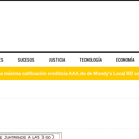
ES
SUCESOS
JUSTICIA
TECNOLOGÍA
ECONOMÍA
 coro “Más que Vencedores” y nos regala el “Canto a la Patria”
aribe
pción del Premio Nacional de Artes Visuales
 Banreservas lanzan convocatoria para residencias artísticas e
slumbran con una noche de fusiones e invitados de lujo en el H