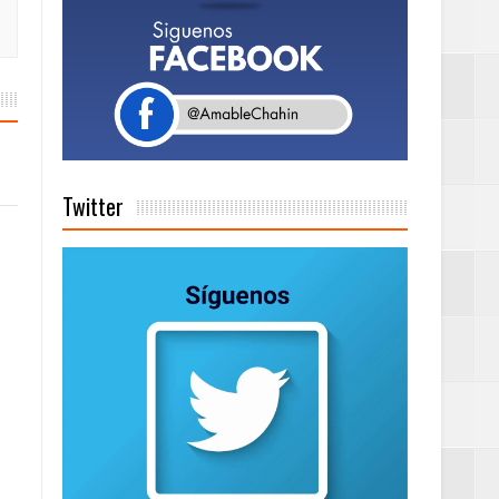
a tu Capital”
tema de Gestión
Twitter
de días a
Centenaria bajo
as