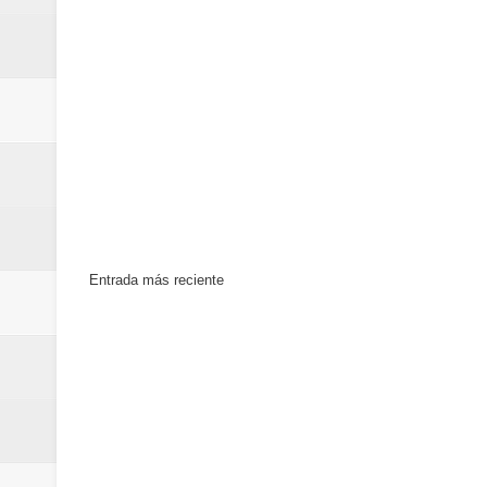
Euromoney reconoce a Banreserva
Banreservas recibe nuevamente l
Estable
Entrada más reciente