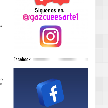
Rock Café Santo
 a
as salida de RD
a tu Capital”
Facebook
tema de Gestión
a y
ar
de días a