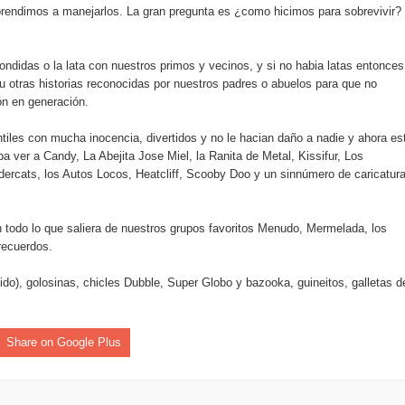
aprendimos a manejarlos. La gran pregunta es ¿como hicimos para sobrevivir?
 Banreservas lanzan convocatoria para residencias artísticas e
slumbran con una noche de fusiones e invitados de lujo en el H
ndidas o la lata con nuestros primos y vecinos, y si no habia latas entonces
u otras historias reconocidas por nuestros padres o abuelos para que no
rdan retos y oportunidades del sistema financiero nacional
ón en generación.
tiles con mucha inocencia, divertidos y no le hacian daño a nadie y ahora es
 ver a Candy, La Abejita Jose Miel, la Ranita de Metal, Kissifur, Los
ercats, los Autos Locos, Heatcliff, Scooby Doo y un sinnúmero de caricatur
todo lo que saliera de nuestros grupos favoritos Menudo, Mermelada, los
recuerdos.
o), golosinas, chicles Dubble, Super Globo y bazooka, guineitos, galletas d
Share on Google Plus