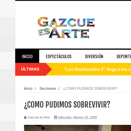
INICIO
ESPECTÁCULOS
DIVERSIÓN
DEPORT
ÚLTIMAS
“Los Rechazados 2” llega a los c
Designan a Angelina Biviana Rive
Inicio
/
Secciones
/
¿COMO PUDIMOS SOBREVIVIR?
Humano Seguros inaugura nueva 
¿COMO PUDIMOS SOBREVIVIR?
Banreservas destina RD$5,000 m
Gazcue es Arte
miércoles, febrero 18, 2009
Sexappeal celebra 25 años de tra