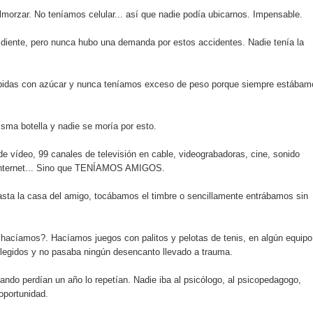
lmorzar. No teníamos celular... así que nadie podía ubicarnos. Impensable.
y el Coro Nacional Dominicano pondrán su sello a la Ceremonia 
iente, pero nunca hubo una demanda por estos accidentes. Nadie tenía la
io Molina
bidas con azúcar y nunca teníamos exceso de peso porque siempre estábam
tos superiores a RD$117 millones en proyecto Nuevas Esperanz
sma botella y nadie se moría por esto.
s como Mejor Banco del Caribe y le otorga cinco premios adic
e vídeo, 99 canales de televisión en cable, videograbadoras, cine, sonido
a máxima calificación crediticia AAA.do de Moody's Local RD c
 Internet... Sino que TENÍAMOS AMIGOS.
sta la casa del amigo, tocábamos el timbre o sencillamente entrábamos sin
 coro “Más que Vencedores” y nos regala el “Canto a la Patria”
o hacíamos?. Hacíamos juegos con palitos y pelotas de tenis, en algún equipo
 elegidos y no pasaba ningún desencanto llevado a trauma.
aribe
uando perdían un año lo repetían. Nadie iba al psicólogo, al psicopedagogo,
pción del Premio Nacional de Artes Visuales
oportunidad.