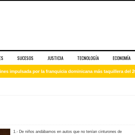
ES
SUCESOS
JUSTICIA
TECNOLOGÍA
ECONOMÍA
ines impulsada por la franquicia dominicana más taquillera del 
iro como vicepresidenta ejecutiva de Fiduciaria Reservas
localidad de Oficina Regional Este en La Romana
illones para emprendedoras en la segunda edición del Summit 
yectoria artística con nuevo álbum, renovación de su equipo y c
1.- De niños andábamos en autos que no tenían cinturones de