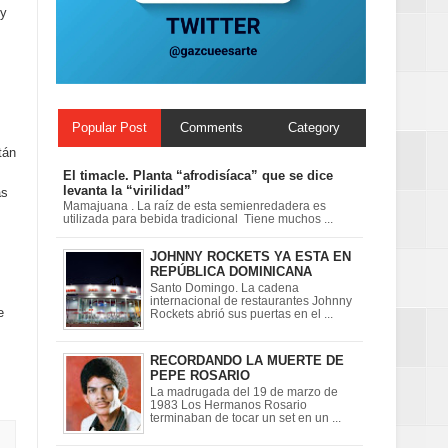
 y
n París
ard Rock Café
Popular Post
Comments
Category
tán
El timacle. Planta “afrodisíaca” que se dice
levanta la “virilidad”
as
Mamajuana . La raíz de esta semienredadera es
utilizada para bebida tradicional Tiene muchos ...
JOHNNY ROCKETS YA ESTA EN
REPÚBLICA DOMINICANA
Santo Domingo. La cadena
internacional de restaurantes Johnny
e
Rockets abrió sus puertas en el ...
RECORDANDO LA MUERTE DE
PEPE ROSARIO
La madrugada del 19 de marzo de
1983 Los Hermanos Rosario
terminaban de tocar un set en un ...