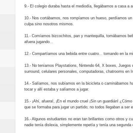
minutos
9.- El colegio duraba hasta el mediodía, llegábamos a casa a a
La Orquesta Sinfónica Nacional 
10.- Nos cortábamos, nos rompíamos un hueso, perdíamos un d
culpa sino nosotros mismos.
la batuta del maestro José Anton
11.- Comíamos bizcochitos, pan y mantequilla, tomábamos be
afuera jugando...
Banreservas otorga financiamien
12.- Compartíamos una bebida entre cuatro... tomando en la mi
Euromoney reconoce a Banreserva
13.- No teníamos Playstations, Nintendo 64, X boxes, Juegos d
Banreservas recibe nuevamente l
surround, celulares personales, computadoras, chatrooms en
14.- Salíamos, nos subíamos en la bicicleta o caminábamos ha
Estable
tocar y allí estaba y salíamos a jugar.
Juan Luis Guerra se acompaña del
15.- ¡Ahí, afuera!, ¡En el mundo cruel ¡Sin un guardián! ¿Cóm
que se formaba para jugar un partido; no todos llegaban a ser
de los Centroamericanos y del C
16.- Algunos estudiantes no eran tan brillantes como otros y c
Oscar Abreu cuestiona la interru
nadie tenía dislexia, simplemente repetía y tenía una segunda 