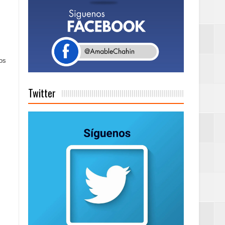
Centenaria bajo
os
as
Twitter
ionales
on perspectiva
 en la clausura