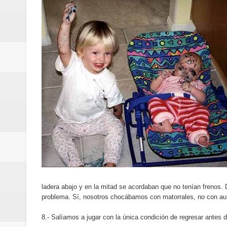
conmemorativos
Maridalia Hernández y El Canari
Domingo
Doctor Leonardo Aguilera afirma
del mapa del hambre
Banreservas y sus filiales realiz
Banreservas inaugura oficina en
SEPROI obtiene certificación ISO
ladera abajo y en la mitad se acordaban que no tenían frenos.
Antisoborno certificado
problema. Sí, nosotros chocábamos con matorrales, no con au
Humano Seguros transforma la emi
8.- Salíamos a jugar con la única condición de regresar antes 