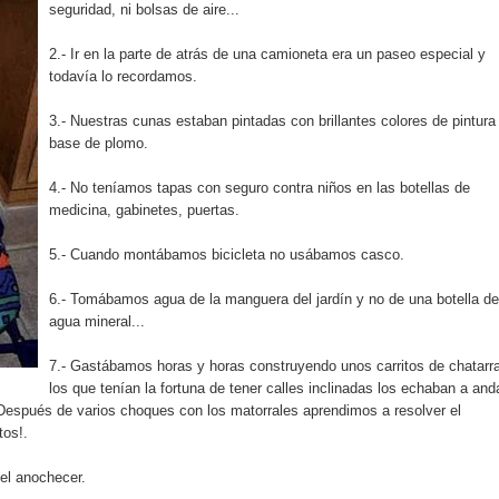
seguridad, ni bolsas de aire...
2.- Ir en la parte de atrás de una camioneta era un paseo especial y
o se unen al regreso de Pavel Núñez y su “Bipolarband” a Hard 
todavía lo recordamos.
3.- Nuestras cunas estaban pintadas con brillantes colores de pintura
base de plomo.
 que Banreservas seguirá impulsando la seguridad alimentaria tr
4.- No teníamos tapas con seguro contra niños en las botellas de
medicina, gabinetes, puertas.
5.- Cuando montábamos bicicleta no usábamos casco.
an en Santiago el segundo Foro del Ahorro y la Inversión “Reserv
6.- Tomábamos agua de la manguera del jardín y no de una botella de
 el Centro de Retención de Vehículos de Pedro Brand
agua mineral...
 37001 y se convierte en la primera empresa del sector con Sis
7.- Gastábamos horas y horas construyendo unos carritos de chatarr
los que tenían la fortuna de tener calles inclinadas los echaban a and
 Después de varios choques con los matorrales aprendimos a resolver el
tos!.
sión de pólizas con Inteligencia Artificial y reduce el proceso 
del anochecer.