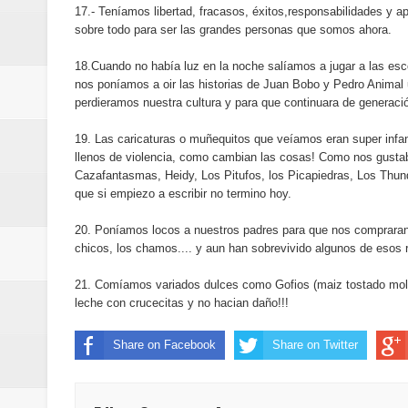
17.- Teníamos libertad, fracasos, éxitos,responsabilidades y 
Embajada dominicana en Francia y
sobre todo para ser las grandes personas que somos ahora.
Pavel Núñez y su Bipolarband de
18.Cuando no había luz en la noche salíamos a jugar a las esco
nos poníamos a oir las historias de Juan Bobo y Pedro Animal 
Banreservas y Banco Popular abo
perdieramos nuestra cultura y para que continuara de generaci
19. Las caricaturas o muñequitos que veíamos eran super infan
llenos de violencia, como cambian las cosas! Como nos gustaba
Cazafantasmas, Heidy, Los Pitufos, los Picapiedras, Los Thund
que si empiezo a escribir no termino hoy.
20. Poníamos locos a nuestros padres para que nos compraran 
chicos, los chamos.... y aun han sobrevivido algunos de esos 
21. Comíamos variados dulces como Gofios (maiz tostado molid
leche con crucecitas y no hacian daño!!!
Share on Facebook
Share on Twitter