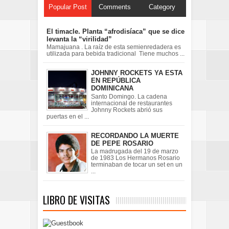
Popular Post
Comments
Category
El timacle. Planta “afrodisíaca” que se dice
levanta la “virilidad”
Mamajuana . La raíz de esta semienredadera es
utilizada para bebida tradicional Tiene muchos ...
JOHNNY ROCKETS YA ESTA
EN REPÚBLICA
DOMINICANA
Santo Domingo. La cadena
internacional de restaurantes
Johnny Rockets abrió sus
puertas en el ...
RECORDANDO LA MUERTE
DE PEPE ROSARIO
La madrugada del 19 de marzo
de 1983 Los Hermanos Rosario
terminaban de tocar un set en un
...
LIBRO DE VISITAS