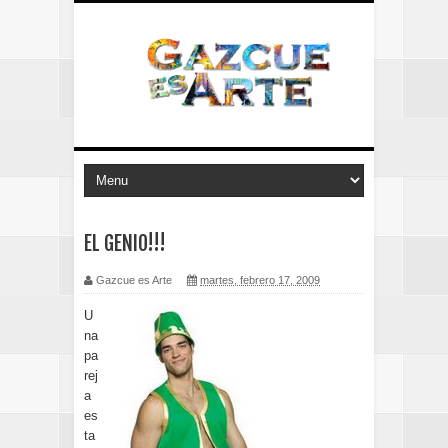
EL GENIO!!!
Gazcue es Arte
martes, febrero 17, 2009
U
na
pa
rej
a
es
ta