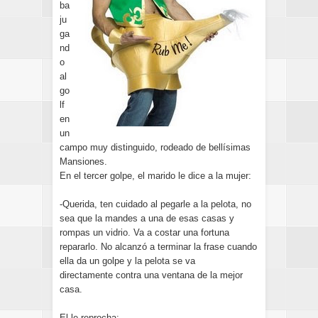
ba
ju
ga
nd
o
al
go
lf
en
un
campo muy distinguido, rodeado de bellísimas
Mansiones.
En el tercer golpe, el marido le dice a la mujer:
-Querida, ten cuidado al pegarle a la pelota, no
sea que la mandes a una de esas casas y
rompas un vidrio. Va a costar una fortuna
repararlo. No alcanzó a terminar la frase cuando
ella da un golpe y la pelota se va
directamente contra una ventana de la mejor
casa.
El le reprocha: