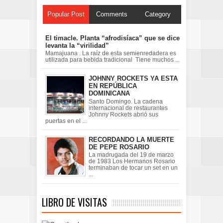
Popular Post
Comments
Category
El timacle. Planta “afrodisíaca” que se dice
levanta la “virilidad”
Mamajuana . La raíz de esta semienredadera es
utilizada para bebida tradicional Tiene muchos ...
JOHNNY ROCKETS YA ESTA
EN REPÚBLICA
DOMINICANA
Santo Domingo. La cadena
internacional de restaurantes
Johnny Rockets abrió sus
puertas en el ...
RECORDANDO LA MUERTE
DE PEPE ROSARIO
La madrugada del 19 de marzo
de 1983 Los Hermanos Rosario
terminaban de tocar un set en un
...
LIBRO DE VISITAS