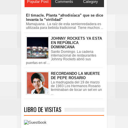
Popular Post
Comments
Category
El timacle. Planta “afrodisíaca” que se dice
levanta la “virilidad”
Mamajuana . La raíz de esta semienredadera es
utilizada para bebida tradicional Tiene muchos ...
JOHNNY ROCKETS YA ESTA
EN REPÚBLICA
DOMINICANA
Santo Domingo. La cadena
internacional de restaurantes
Johnny Rockets abrió sus
puertas en el ...
RECORDANDO LA MUERTE
DE PEPE ROSARIO
La madrugada del 19 de marzo
de 1983 Los Hermanos Rosario
terminaban de tocar un set en un
...
LIBRO DE VISITAS