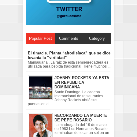
Popular Post
Comments
Category
El timacle. Planta “afrodisíaca” que se dice
levanta la “virilidad”
Mamajuana . La raíz de esta semienredadera es
utilizada para bebida tradicional Tiene muchos ...
JOHNNY ROCKETS YA ESTA
EN REPÚBLICA
DOMINICANA
Santo Domingo. La cadena
internacional de restaurantes
Johnny Rockets abrió sus
puertas en el ...
RECORDANDO LA MUERTE
DE PEPE ROSARIO
La madrugada del 19 de marzo
de 1983 Los Hermanos Rosario
terminaban de tocar un set en un
...