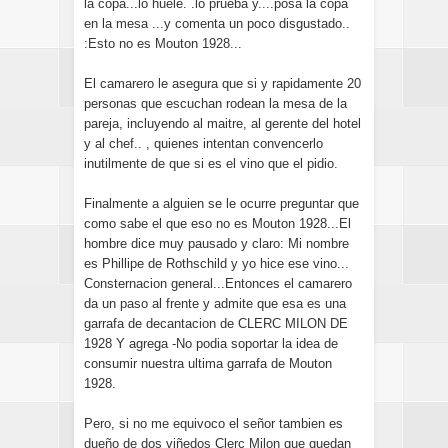
la copa...lo huele. .lo prueba y....posa la copa
en la mesa ...y comenta un poco disgustado..
:Esto no es Mouton 1928...
El camarero le asegura que si y rapidamente 20
personas que escuchan rodean la mesa de la
pareja, incluyendo al maitre, al gerente del hotel
y al chef.. , quienes intentan convencerlo
inutilmente de que si es el vino que el pidio.
Finalmente a alguien se le ocurre preguntar que
como sabe el que eso no es Mouton 1928...El
hombre dice muy pausado y claro: Mi nombre
es Phillipe de Rothschild y yo hice ese vino...
Consternacion general...Entonces el camarero
da un paso al frente y admite que esa es una
garrafa de decantacion de CLERC MILON DE
1928 Y agrega -No podia soportar la idea de
consumir nuestra ultima garrafa de Mouton
1928.
Pero, si no me equivoco el señor tambien es
dueño de dos viñedos Clerc Milon que quedan