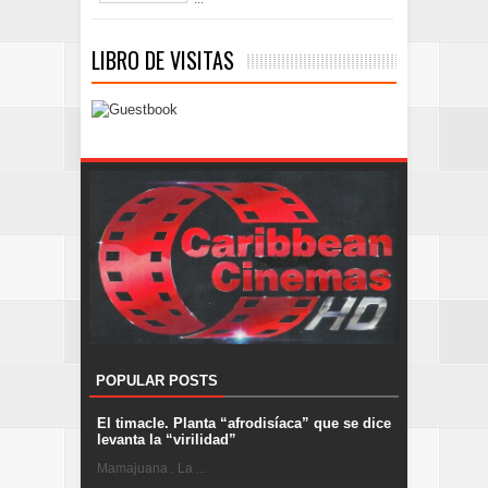
LIBRO DE VISITAS
POPULAR POSTS
El timacle. Planta “afrodisíaca” que se dice
levanta la “virilidad”
Mamajuana . La ...