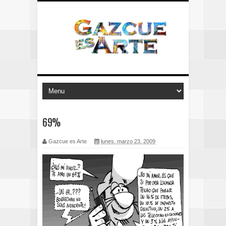
69%
Gazcue es Arte
lunes, marzo 23, 2009