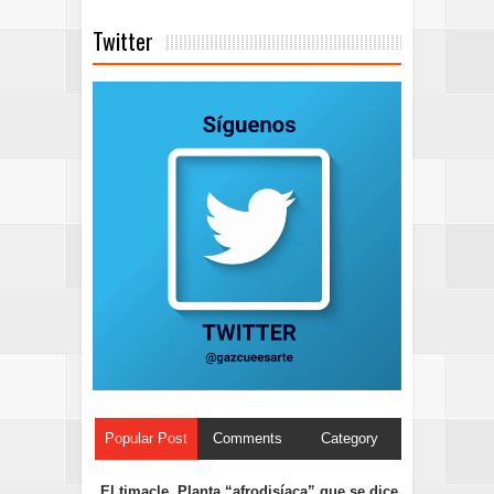
Twitter
Popular Post
Comments
Category
El timacle. Planta “afrodisíaca” que se dice