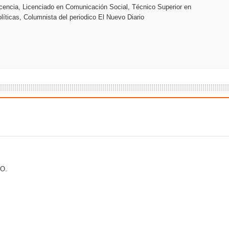
encia, Licenciado en Comunicación Social, Técnico Superior en
y el Coro Nacional Dominicano pondrán su sello a la Ceremonia 
líticas, Columnista del periodico El Nuevo Diario
io Molina
dones en los Effie Awards República Dominicana 2026
O.