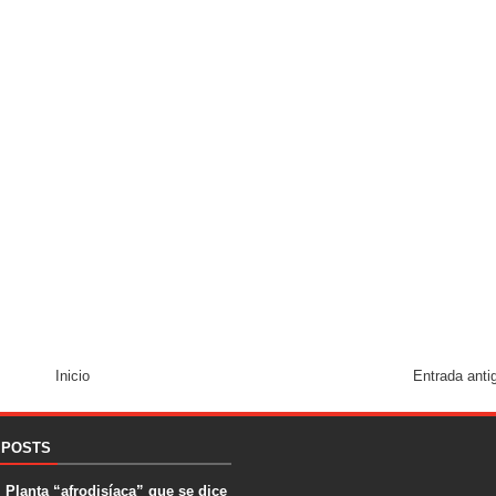
Inicio
Entrada anti
 POSTS
. Planta “afrodisíaca” que se dice