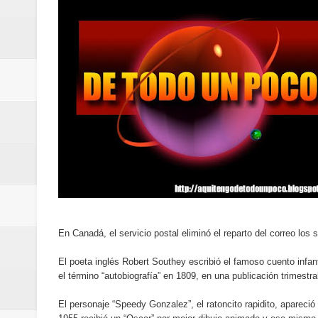
Oscar Abreu cuestiona la interru
Embajada dominicana en Francia y
Pavel Núñez y su Bipolarband de
Banreservas y Banco Popular abo
“Los Rechazados 2” llega a los c
Designan a Angelina Biviana Rive
Humano Seguros inaugura nueva 
Banreservas destina RD$5,000 m
En Canadá, el servicio postal eliminó el reparto del correo los
El poeta inglés Robert Southey escribió el famoso cuento infant
Sexappeal celebra 25 años de tra
el término “autobiografía” en 1809, en una publicación trimest
conmemorativos
El personaje “Speedy Gonzalez”, el ratoncito rapidito, apareció