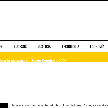
ES
SUCESOS
JUSTICIA
TECNOLOGÍA
ECONOMÍA
enderá la clausura de Santo Domingo 2026
a máxima calificación crediticia AAA.do de Moody's Local RD c
 coro “Más que Vencedores” y nos regala el “Canto a la Patria”
aribe
De la edición más reciente del último libro de Harry Potter, se vendier