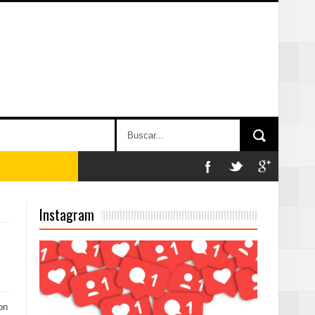
on perspectiva
Instagram
 en la clausura
on