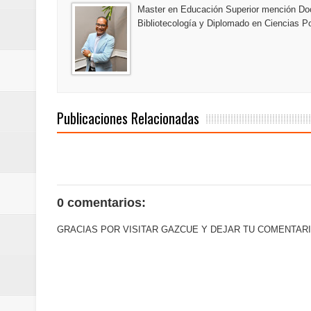
Master en Educación Superior mención Doc
La Orquesta Sinfónica Nacional 
Bibliotecología y Diplomado en Ciencias Po
la batuta del maestro José Anton
Banreservas obtiene siete galar
Publicaciones Relacionadas
0 comentarios:
GRACIAS POR VISITAR GAZCUE Y DEJAR TU COMENTARI