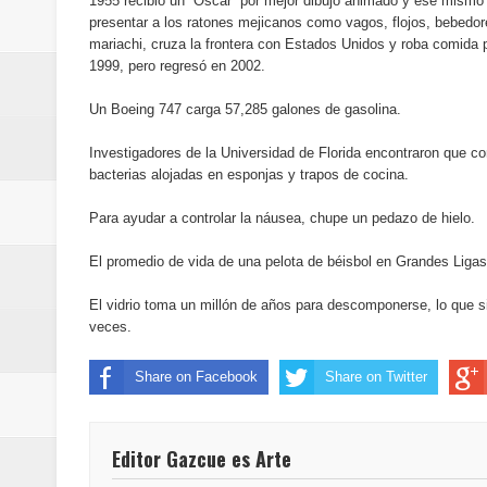
1955 recibió un “Oscar” por mejor dibujo animado y ese mismo añ
Maridalia Hernández y El Canari
presentar a los ratones mejicanos como vagos, flojos, bebedo
mariachi, cruza la frontera con Estados Unidos y roba comida pa
Domingo
1999, pero regresó en 2002.
Un Boeing 747 carga 57,285 galones de gasolina.
Doctor Leonardo Aguilera afirma
Investigadores de la Universidad de Florida encontraron que co
del mapa del hambre
bacterias alojadas en esponjas y trapos de cocina.
Banreservas y sus filiales realiz
Para ayudar a controlar la náusea, chupe un pedazo de hielo.
Banreservas inaugura oficina en
El promedio de vida de una pelota de béisbol en Grandes Ligas
El vidrio toma un millón de años para descomponerse, lo que si
SEPROI obtiene certificación ISO
veces.
Antisoborno certificado
Share on Facebook
Share on Twitter
Humano Seguros transforma la emi
Editor Gazcue es Arte
minutos