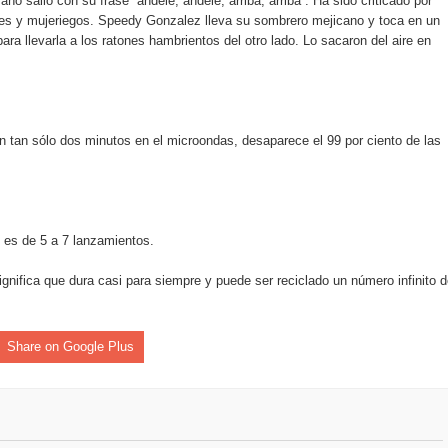
o salió con su frase “ándele, ándele, arriba, arriba”. Ha sido criticado por
o se unen al regreso de Pavel Núñez y su “Bipolarband” a Hard 
res y mujeriegos. Speedy Gonzalez lleva su sombrero mejicano y toca en un
ra llevarla a los ratones hambrientos del otro lado. Lo sacaron del aire en
 que Banreservas seguirá impulsando la seguridad alimentaria tr
n tan sólo dos minutos en el microondas, desaparece el 99 por ciento de las
an en Santiago el segundo Foro del Ahorro y la Inversión “Reserv
 el Centro de Retención de Vehículos de Pedro Brand
 es de 5 a 7 lanzamientos.
gnifica que dura casi para siempre y puede ser reciclado un número infinito 
 37001 y se convierte en la primera empresa del sector con Sis
Share on Google Plus
sión de pólizas con Inteligencia Artificial y reduce el proceso 