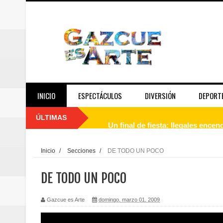
INICIO
ESPECTÁCULOS
DIVERSIÓN
DEPORT
ÚLTIMAS
Un final de fiesta: Ilegales enc
Banreservas recibe nuevamente l
Inicio
/
Secciones
/
DE TODO UN POCO
Estable
DE TODO UN POCO
Juan Luis Guerra se acompaña del
Gazcue es Arte
domingo, marzo 01, 2009
de los Centroamericanos y del C