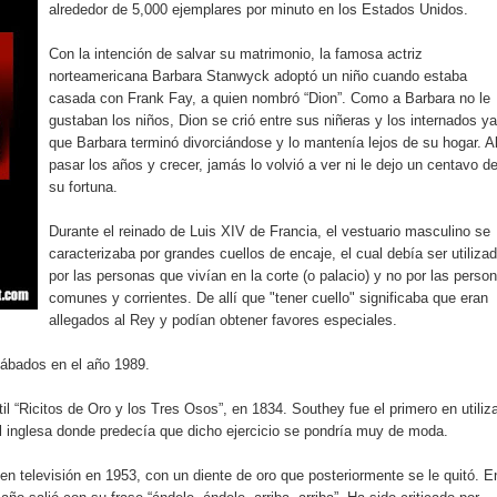
alrededor de 5,000 ejemplares por minuto en los Estados Unidos.
pción del Premio Nacional de Artes Visuales
Con la intención de salvar su matrimonio, la famosa actriz
 Banreservas lanzan convocatoria para residencias artísticas e
norteamericana Barbara Stanwyck adoptó un niño cuando estaba
casada con Frank Fay, a quien nombró “Dion”. Como a Barbara no le
slumbran con una noche de fusiones e invitados de lujo en el H
gustaban los niños, Dion se crió entre sus niñeras y los internados ya
que Barbara terminó divorciándose y lo mantenía lejos de su hogar. A
rdan retos y oportunidades del sistema financiero nacional
pasar los años y crecer, jamás lo volvió a ver ni le dejo un centavo d
su fortuna.
ines impulsada por la franquicia dominicana más taquillera del 
Durante el reinado de Luis XIV de Francia, el vestuario masculino se
caracterizaba por grandes cuellos de encaje, el cual debía ser utiliza
iro como vicepresidenta ejecutiva de Fiduciaria Reservas
por las personas que vivían en la corte (o palacio) y no por las perso
comunes y corrientes. De allí que "tener cuello" significaba que eran
localidad de Oficina Regional Este en La Romana
allegados al Rey y podían obtener favores especiales.
illones para emprendedoras en la segunda edición del Summit 
 sábados en el año 1989.
il “Ricitos de Oro y los Tres Osos”, en 1834. Southey fue el primero en utiliz
yectoria artística con nuevo álbum, renovación de su equipo y c
ral inglesa donde predecía que dicho ejercicio se pondría muy de moda.
 en televisión en 1953, con un diente de oro que posteriormente se le quitó. E