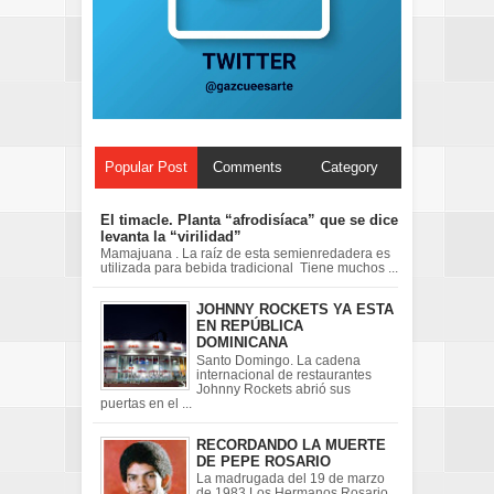
Popular Post
Comments
Category
El timacle. Planta “afrodisíaca” que se dice
levanta la “virilidad”
Mamajuana . La raíz de esta semienredadera es
utilizada para bebida tradicional Tiene muchos ...
JOHNNY ROCKETS YA ESTA
EN REPÚBLICA
DOMINICANA
Santo Domingo. La cadena
internacional de restaurantes
Johnny Rockets abrió sus
puertas en el ...
RECORDANDO LA MUERTE
DE PEPE ROSARIO
La madrugada del 19 de marzo
de 1983 Los Hermanos Rosario