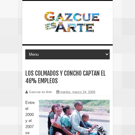
LOS COLMADOS Y CONCHO CAPTAN EL
46% EMPLEOS
Gazcue es Arte
martes, marzo 24, 2009
Entre
el
2000
y el
2007
se