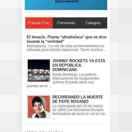
Popular Post
Comments
Category
El timacle. Planta “afrodisíaca” que se dice
levanta la “virilidad”
Mamajuana . La raíz de esta semienredadera es
utilizada para bebida tradicional Tiene muchos ...
JOHNNY ROCKETS YA ESTA
EN REPÚBLICA
DOMINICANA
Santo Domingo. La cadena
internacional de restaurantes
Johnny Rockets abrió sus
puertas en el ...
RECORDANDO LA MUERTE
DE PEPE ROSARIO
La madrugada del 19 de marzo
de 1983 Los Hermanos Rosario
terminaban de tocar un set en un
...