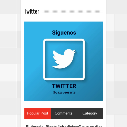
Twitter
Popular Post
Comments
Category
El timacle. Planta “afrodisíaca” que se dice