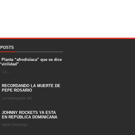
 POSTS
. Planta “afrodisíaca” que se dice
“virilidad”
 La ...
RECORDANDO LA MUERTE DE
PEPE ROSARIO
La madrugada del ...
JOHNNY ROCKETS YA ESTA
EN REPÚBLICA DOMINICANA
Santo Domingo ...