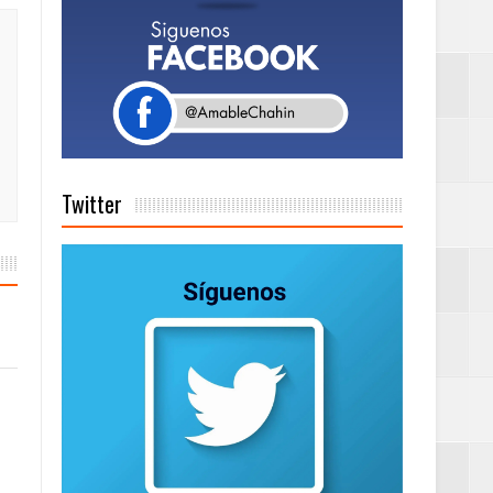
a tu Capital”
tema de Gestión
Twitter
de días a
Centenaria bajo
as