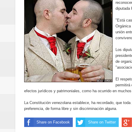
reconocer
Banreservas y Banco Popular abo
diputada 
“Los Rechazados 2” llega a los c
"Está cas
Orgánica 
Designan a Angelina Biviana Rive
unión ent
convivenc
Humano Seguros inaugura nueva 
Los diput
president
Banreservas destina RD$5,000 m
de organi
"asociaci
Sexappeal celebra 25 años de tra
El respet
conmemorativos
permitirá
efectos jurídicos y patrimoniales, como ha ocurrido en mucho
Maridalia Hernández y El Canari
La Constitución venezolana establece, ha recordado, que toda p
preferencia, de forma libre y sin discriminación alguna.
Domingo
Share on Facebook
Share on Twitter
Doctor Leonardo Aguilera afirma