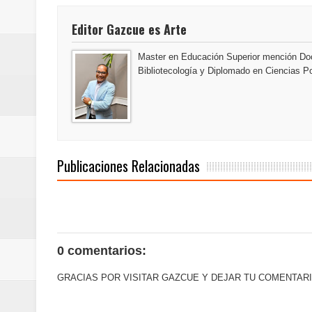
del mapa del hambre
Editor Gazcue es Arte
Banreservas y sus filiales realiz
Master en Educación Superior mención Doc
Bibliotecología y Diplomado en Ciencias Po
Banreservas inaugura oficina en
SEPROI obtiene certificación ISO
Antisoborno certificado
Publicaciones Relacionadas
Humano Seguros transforma la emi
minutos
La Orquesta Sinfónica Nacional 
0 comentarios:
la batuta del maestro José Anton
GRACIAS POR VISITAR GAZCUE Y DEJAR TU COMENTARI
Banreservas otorga financiamien