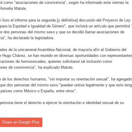
á como "asociaciones de convivencia", según ha informado este viernes la
rdan retos y oportunidades del sistema financiero nacional
Romelia Matute.
ines impulsada por la franquicia dominicana más taquillera del 
i listo el informe para la segunda [y definitiva] discusión del Proyecto de Ley
para la Equidad e Igualdad de Género", que incluirá un artículo que permitirá 
iro como vicepresidenta ejecutiva de Fiduciaria Reservas
re dos personas del mismo sexo y que se decidió llamar asociaciones de
ia", ha declarado la legisladora.
localidad de Oficina Regional Este en La Romana
ados de la unicameral Asamblea Nacional, de mayoría afín al Gobierno del
e Hugo Chávez, se han reunido en diversas oportunidades con representante
illones para emprendedoras en la segunda edición del Summit 
zaciones de homosexuales, quienes solicitaron tal inclusión como
ones de convivencia", ha explicado Matute.
yectoria artística con nuevo álbum, renovación de su equipo y c
o de los derechos humanos, "sin importar su orientación sexual", ha agregado
 que dos personas del mismo sexo "puedan unirse legalmente y que esto ten
s países como México o España, entre otros".
o se unen al regreso de Pavel Núñez y su “Bipolarband” a Hard 
ersona tiene el derecho a ejercer la orientación e identidad sexual de su
Share on Google Plus
 que Banreservas seguirá impulsando la seguridad alimentaria tr