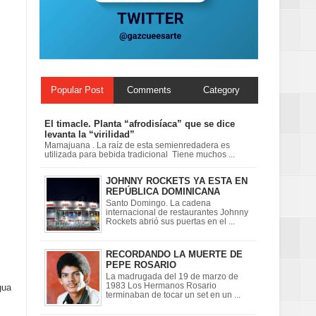
ionales
on perspectiva
Popular Post
Comments
Category
El timacle. Planta “afrodisíaca” que se dice
levanta la “virilidad”
Mamajuana . La raíz de esta semienredadera es
utilizada para bebida tradicional Tiene muchos ...
JOHNNY ROCKETS YA ESTA EN
REPÚBLICA DOMINICANA
Santo Domingo. La cadena
internacional de restaurantes Johnny
Rockets abrió sus puertas en el ...
RECORDANDO LA MUERTE DE
PEPE ROSARIO
La madrugada del 19 de marzo de
1983 Los Hermanos Rosario
gua
terminaban de tocar un set en un ...