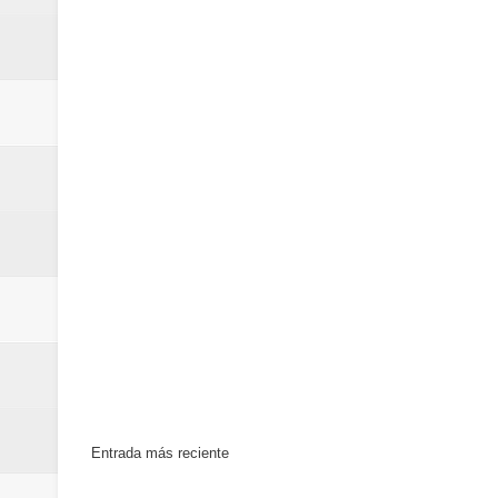
Euromoney reconoce a Banreserva
Banreservas recibe nuevamente l
Estable
Entrada más reciente