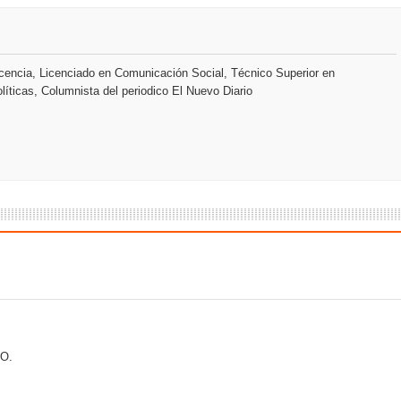
an en Santiago el segundo Foro del Ahorro y la Inversión “Reserv
encia, Licenciado en Comunicación Social, Técnico Superior en
líticas, Columnista del periodico El Nuevo Diario
 el Centro de Retención de Vehículos de Pedro Brand
 37001 y se convierte en la primera empresa del sector con Sis
sión de pólizas con Inteligencia Artificial y reduce el proceso 
y el Coro Nacional Dominicano pondrán su sello a la Ceremonia 
io Molina
O.
tos superiores a RD$117 millones en proyecto Nuevas Esperanz