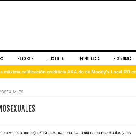
ES
SUCESOS
JUSTICIA
TECNOLOGÍA
ECONOMÍA
 coro “Más que Vencedores” y nos regala el “Canto a la Patria”
aribe
OMOSEXUALES
pción del Premio Nacional de Artes Visuales
MOSEXUALES
 Banreservas lanzan convocatoria para residencias artísticas e
slumbran con una noche de fusiones e invitados de lujo en el H
ento venezolano legalizará próximamente las uniones homosexuales y las