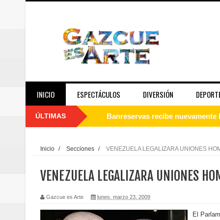
INICIO
ESPECTÁCULOS
DIVERSIÓN
DEPORT
ÚLTIMAS
Juan Luis Guerra se acompaña del
de los Centroamericanos y del C
Inicio
/
Secciones
/
VENEZUELA LEGALIZARA UNIONES H
Oscar Abreu cuestiona la interru
VENEZUELA LEGALIZARA UNIONES HO
Embajada dominicana en Francia y
Gazcue es Arte
lunes, marzo 23, 2009
Pavel Núñez y su Bipolarband de
El Parlam