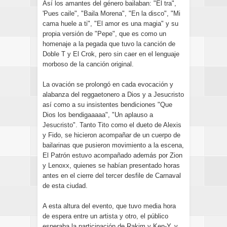
Así los amantes del género bailaban: "El tra",
'Pues caile", "Baila Morena", "En la disco", "Mi
cama huele a ti", "El amor es una magia" y su
propia versión de "Pepe", que es como un
homenaje a la pegada que tuvo la canción de
Doble T y El Crok, pero sin caer en el lenguaje
morboso de la canción original.
La ovación se prolongó en cada evocación y
alabanza del reggaetonero a Dios y a Jesucristo
así como a su insistentes bendiciones "Que
Dios los bendigaaaaa", "Un aplauso a
Jesucristo". Tanto Tito como el dueto de Alexis
y Fido, se hicieron acompañar de un cuerpo de
bailarinas que pusieron movimiento a la escena,
El Patrón estuvo acompañado además por Zion
y Lenoxx, quienes se habían presentado horas
antes en el cierre del tercer desfile de Carnaval
de esta ciudad.
A esta altura del evento, que tuvo media hora
de espera entre un artista y otro, el público
esperaba la participación de Rakim y Ken-Y, y