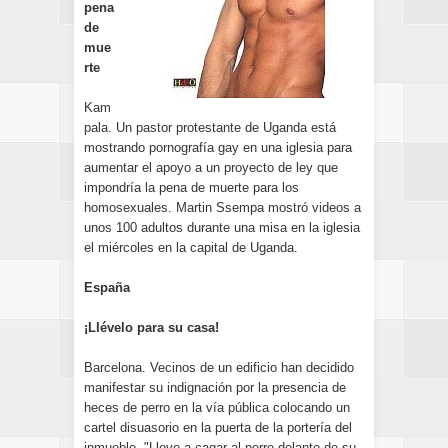
pena
de
mue
rte
Kam
pala. Un pastor protestante de Uganda está
mostrando pornografía gay en una iglesia para
aumentar el apoyo a un proyecto de ley que
impondría la pena de muerte para los
homosexuales. Martin Ssempa mostró videos a
unos 100 adultos durante una misa en la iglesia
el miércoles en la capital de Uganda.
España
¡Llévelo para su casa!
Barcelona. Vecinos de un edificio han decidido
manifestar su indignación por la presencia de
heces de perro en la vía pública colocando un
cartel disuasorio en la puerta de la portería del
inmueble. "Lleve a cagar al perro delante de su