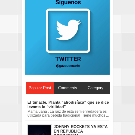
Popular Post
Comments
Category
El timacle. Planta “afrodisíaca” que se dice
levanta la “virilidad”
Mamajuana . La raíz de esta semienredadera es
utilizada para bebida tradicional Tiene muchos ...
JOHNNY ROCKETS YA ESTA
EN REPÚBLICA