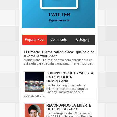
Popular Post
Comments
Category
El timacle. Planta “afrodisíaca” que se dice
levanta la “virilidad”
Mamajuana . La raíz de esta semienredadera es
utilizada para bebida tradicional Tiene muchos ...
JOHNNY ROCKETS YA ESTA
EN REPÚBLICA
DOMINICANA
Santo Domingo. La cadena
internacional de restaurantes
Johnny Rockets abrió sus
puertas en el ...
RECORDANDO LA MUERTE
DE PEPE ROSARIO
La madrugada del 19 de marzo
de 1983 Los Hermanos Rosario