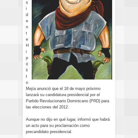
s
i
d
e
n
t
e
H
i
p
ó
li
t
o
Mejía anunció que el 18 de mayo próximo
lanzará su candidatura presidencial por el
Partido Revolucionario Dominicano (PRD) para
las elecciones del 2012.
Aunque no dijo en qué lugar, informó que habrá
un acto para su proclamación como
precandidato presidencial.