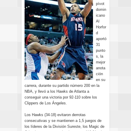
pívot
domin
icano
Al
Horfor
d
aportó
31
punto
s, la
mejor
anota
ción
en su
carrera, durante su partido número 200 en la
NBA, y llevó a los Hawks de Atlanta a
conseguir una victoria por 92-110 sobre los
Clippers de Los Ángeles.
Los Hawks (34-18) evitaron derrotas
consecutivas y se mantienen a 1,5 juegos de
los líderes de la División Sureste, los Magic de