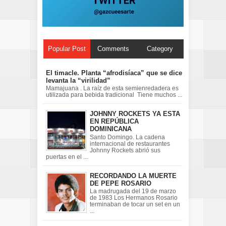
Popular Post
Comments
Category
El timacle. Planta “afrodisíaca” que se dice
levanta la “virilidad”
Mamajuana . La raíz de esta semienredadera es
utilizada para bebida tradicional Tiene muchos ...
JOHNNY ROCKETS YA ESTA
EN REPÚBLICA
DOMINICANA
Santo Domingo. La cadena
internacional de restaurantes
Johnny Rockets abrió sus
puertas en el ...
RECORDANDO LA MUERTE
DE PEPE ROSARIO
La madrugada del 19 de marzo
de 1983 Los Hermanos Rosario
terminaban de tocar un set en un
...