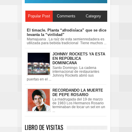
Popular Post
Comments
Category
El timacle. Planta “afrodisíaca” que se dice
levanta la “virilidad”
Mamajuana . La raíz de esta semienredadera es
utilizada para bebida tradicional Tiene muchos ...
JOHNNY ROCKETS YA ESTA
EN REPÚBLICA
DOMINICANA
Santo Domingo. La cadena
internacional de restaurantes
Johnny Rockets abrió sus
puertas en el ...
RECORDANDO LA MUERTE
DE PEPE ROSARIO
La madrugada del 19 de marzo
de 1983 Los Hermanos Rosario
terminaban de tocar un set en un
...
LIBRO DE VISITAS