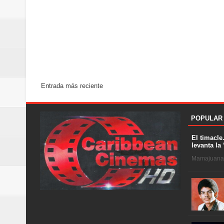
Entrada más reciente
POPULAR
El timacle
levanta la 
Mamajuana .