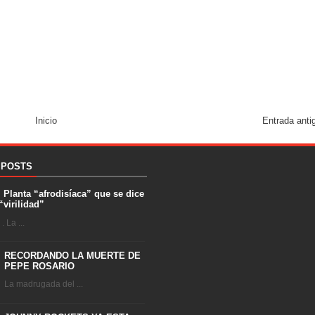
Inicio
Entrada anti
 POSTS
. Planta “afrodisíaca” que se dice
“virilidad”
 La ...
RECORDANDO LA MUERTE DE
PEPE ROSARIO
La madrugada del ...