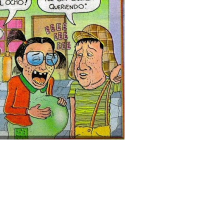
o se unen al regreso de Pavel Núñez y su “Bipolarband” a Hard 
 que Banreservas seguirá impulsando la seguridad alimentaria tr
an en Santiago el segundo Foro del Ahorro y la Inversión “Reserv
 el Centro de Retención de Vehículos de Pedro Brand
 37001 y se convierte en la primera empresa del sector con Sis
sión de pólizas con Inteligencia Artificial y reduce el proceso 