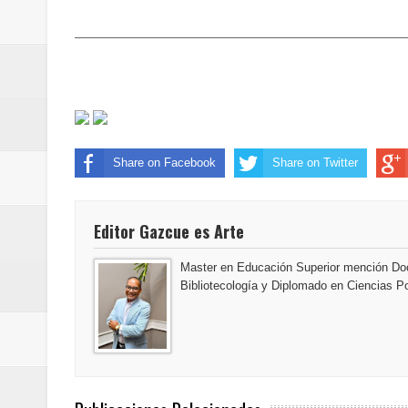
minutos
La Orquesta Sinfónica Nacional 
la batuta del maestro José Anton
Banreservas otorga financiamien
Share on Facebook
Share on Twitter
Euromoney reconoce a Banreserva
Banreservas recibe nuevamente l
Editor Gazcue es Arte
Estable
Master en Educación Superior mención Doc
Bibliotecología y Diplomado en Ciencias Po
Juan Luis Guerra se acompaña del
de los Centroamericanos y del C
Oscar Abreu cuestiona la interru