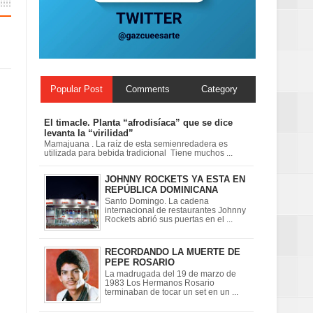
n París
ard Rock Café
Popular Post
Comments
Category
El timacle. Planta “afrodisíaca” que se dice
levanta la “virilidad”
Mamajuana . La raíz de esta semienredadera es
utilizada para bebida tradicional Tiene muchos ...
JOHNNY ROCKETS YA ESTA EN
REPÚBLICA DOMINICANA
Santo Domingo. La cadena
internacional de restaurantes Johnny
Rockets abrió sus puertas en el ...
RECORDANDO LA MUERTE DE
PEPE ROSARIO
La madrugada del 19 de marzo de
1983 Los Hermanos Rosario
terminaban de tocar un set en un ...