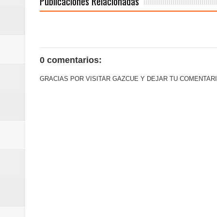
Publicaciones Relacionadas
Embajada dominicana en Francia y
Pavel Núñez y su Bipolarband de
Banreservas y Banco Popular abo
0 comentarios:
GRACIAS POR VISITAR GAZCUE Y DEJAR TU COMENTARI