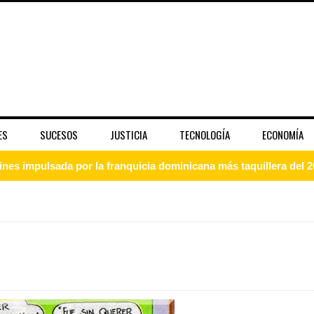
ES
SUCESOS
JUSTICIA
TECNOLOGÍA
ECONOMÍA
ines impulsada por la franquicia dominicana más taquillera del 
iro como vicepresidenta ejecutiva de Fiduciaria Reservas
localidad de Oficina Regional Este en La Romana
illones para emprendedoras en la segunda edición del Summit 
yectoria artística con nuevo álbum, renovación de su equipo y c