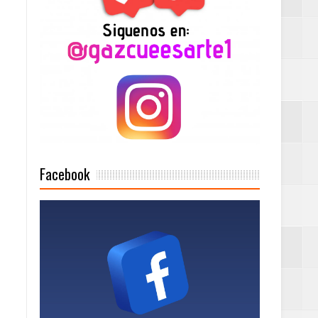
Rock Café Santo
as salida de RD
a tu Capital”
Facebook
tema de Gestión
de días a