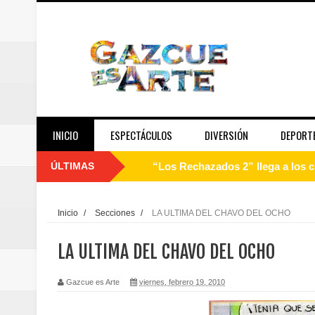
INICIO
ESPECTÁCULOS
DIVERSIÓN
DEPORT
ÚLTIMAS
“Los Rechazados 2” llega a los c
Designan a Angelina Biviana Rive
Inicio
/
Secciones
/
LA ULTIMA DEL CHAVO DEL OCHO
Humano Seguros inaugura nueva 
LA ULTIMA DEL CHAVO DEL OCHO
Banreservas destina RD$5,000 m
Gazcue es Arte
viernes, febrero 19, 2010
Sexappeal celebra 25 años de tra