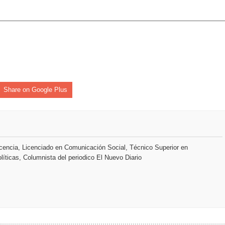
y el Coro Nacional Dominicano pondrán su sello a la Ceremonia 
io Molina
tos superiores a RD$117 millones en proyecto Nuevas Esperanz
Share on Google Plus
s como Mejor Banco del Caribe y le otorga cinco premios adic
a máxima calificación crediticia AAA.do de Moody's Local RD c
encia, Licenciado en Comunicación Social, Técnico Superior en
líticas, Columnista del periodico El Nuevo Diario
 coro “Más que Vencedores” y nos regala el “Canto a la Patria”
aribe
pción del Premio Nacional de Artes Visuales