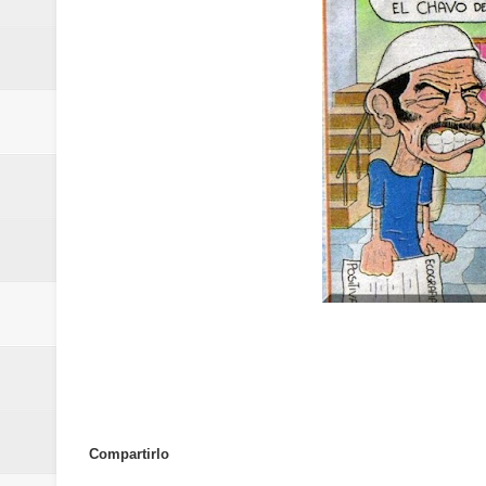
conmemorativos
Maridalia Hernández y El Canari
Domingo
Doctor Leonardo Aguilera afirma
del mapa del hambre
Banreservas y sus filiales realiz
Banreservas inaugura oficina en
SEPROI obtiene certificación ISO
Antisoborno certificado
Humano Seguros transforma la emi
Compartirlo