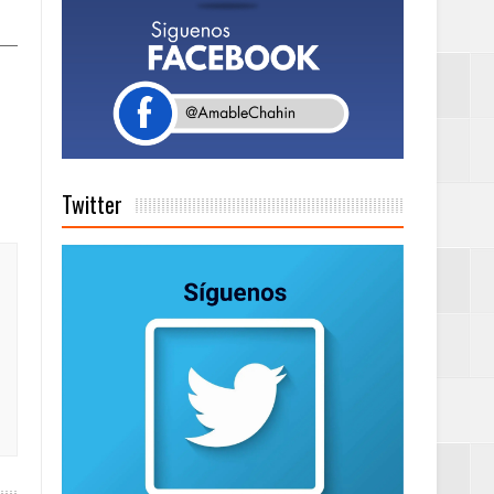
Centenaria bajo
as
Twitter
ionales
on perspectiva
 en la clausura