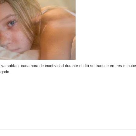
pción del Premio Nacional de Artes Visuales
 Banreservas lanzan convocatoria para residencias artísticas e
slumbran con una noche de fusiones e invitados de lujo en el H
rdan retos y oportunidades del sistema financiero nacional
ines impulsada por la franquicia dominicana más taquillera del 
ya sabían: cada hora de inactividad durante el día se traduce en tres minuto
agado.
iro como vicepresidenta ejecutiva de Fiduciaria Reservas
localidad de Oficina Regional Este en La Romana
illones para emprendedoras en la segunda edición del Summit 
yectoria artística con nuevo álbum, renovación de su equipo y c