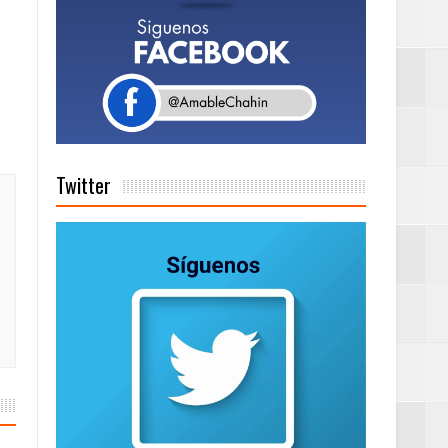
Rock Café Santo
as salida de RD
Twitter
a tu Capital”
tema de Gestión
de días a