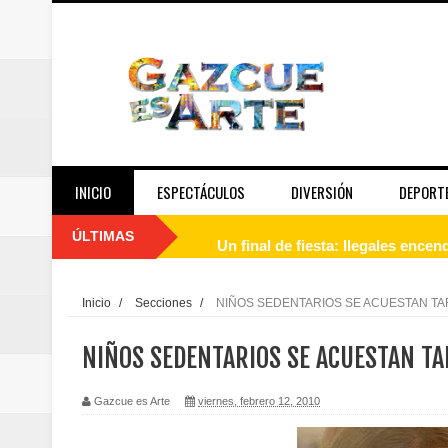
INICIO
ESPECTÁCULOS
DIVERSIÓN
DEPORT
ÚLTIMAS
Un final de fiesta: Ilegales enc
Banreservas recibe nuevamente l
Inicio
/
Secciones
/
NIÑOS SEDENTARIOS SE ACUESTAN T
Estable
NIÑOS SEDENTARIOS SE ACUESTAN TA
Juan Luis Guerra se acompaña del
Gazcue es Arte
viernes, febrero 12, 2010
de los Centroamericanos y del C