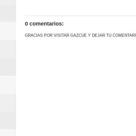
La Orquesta Sinfónica Nacional 
la batuta del maestro José Anton
0 comentarios:
Banreservas obtiene siete galar
GRACIAS POR VISITAR GAZCUE Y DEJAR TU COMENTARI