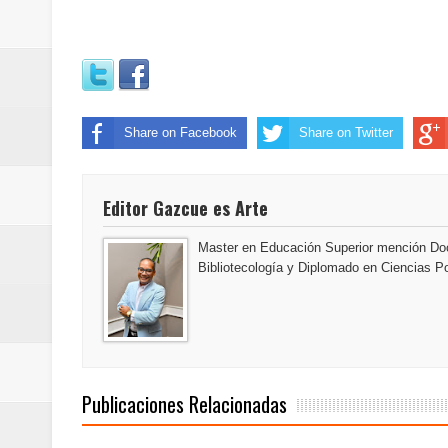
Maridalia Hernández y El Canari
Domingo
Doctor Leonardo Aguilera afirma
Share on Facebook
Share on Twitter
del mapa del hambre
Banreservas y sus filiales realiz
Editor Gazcue es Arte
Banreservas inaugura oficina en
Master en Educación Superior mención Doc
Bibliotecología y Diplomado en Ciencias Po
SEPROI obtiene certificación ISO
Antisoborno certificado
Humano Seguros transforma la emi
Publicaciones Relacionadas
minutos