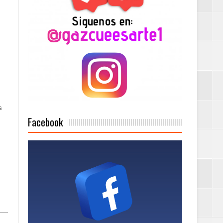
n París
ard Rock Café
2025
s
Facebook
Mujer Pymes
onciertos