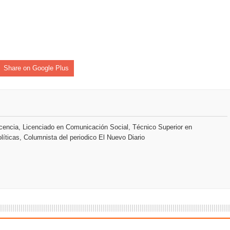
o se unen al regreso de Pavel Núñez y su “Bipolarband” a Hard 
 que Banreservas seguirá impulsando la seguridad alimentaria tr
Share on Google Plus
an en Santiago el segundo Foro del Ahorro y la Inversión “Reserv
 el Centro de Retención de Vehículos de Pedro Brand
encia, Licenciado en Comunicación Social, Técnico Superior en
líticas, Columnista del periodico El Nuevo Diario
 37001 y se convierte en la primera empresa del sector con Sis
sión de pólizas con Inteligencia Artificial y reduce el proceso 