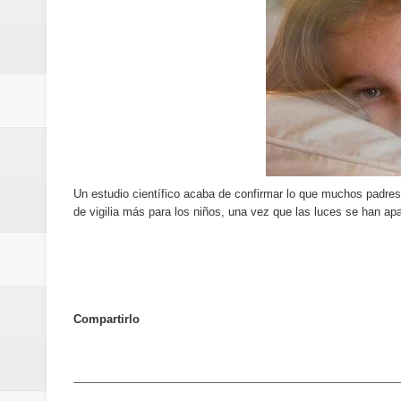
Oscar Abreu cuestiona la interru
Embajada dominicana en Francia y
Pavel Núñez y su Bipolarband de
Banreservas y Banco Popular abo
“Los Rechazados 2” llega a los c
Un estudio científico acaba de confirmar lo que muchos padres 
de vigilia más para los niños, una vez que las luces se han ap
Designan a Angelina Biviana Rive
Humano Seguros inaugura nueva 
Banreservas destina RD$5,000 m
Compartirlo
Sexappeal celebra 25 años de tra
conmemorativos