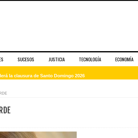
ES
SUCESOS
JUSTICIA
TECNOLOGÍA
ECONOMÍA
enderá la clausura de Santo Domingo 2026
a máxima calificación crediticia AAA.do de Moody's Local RD c
ARDE
RDE
 coro “Más que Vencedores” y nos regala el “Canto a la Patria”
aribe