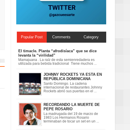
ionales
on perspectiva
Popular Post
Comments
Category
El timacle. Planta “afrodisíaca” que se dice
levanta la “virilidad”
Mamajuana . La raíz de esta semienredadera es
utilizada para bebida tradicional Tiene muchos ...
JOHNNY ROCKETS YA ESTA EN
REPÚBLICA DOMINICANA
Santo Domingo. La cadena
internacional de restaurantes Johnny
Rockets abrió sus puertas en el ...
RECORDANDO LA MUERTE DE
PEPE ROSARIO
La madrugada del 19 de marzo de
1983 Los Hermanos Rosario
terminaban de tocar un set en un ...