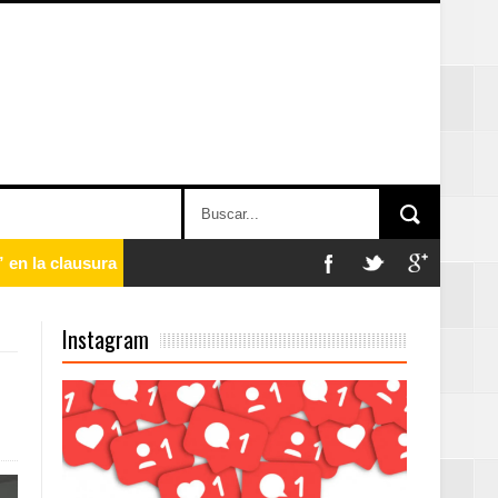
 en la clausura
Instagram
n París
ard Rock Café