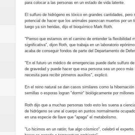
para colocar a las personas en un estado de vida latente.
Banreservas y Banco Popular abo
El sulfuro de hidrógeno es tóxico en grandes cantidades, pero s
“Los Rechazados 2” llega a los c
potencial de hacer que los animales parezcan muertos por un 
luego ya sin heridas, dijo el bioquímico Mark Roth.
Designan a Angelina Biviana Rive
"Pienso que estamos en el camino de entender la flexibilidad 
Humano Seguros inaugura nueva 
significativa", dijon Roth, que trabaja en un laboratorio epóni
acaba de conseguir fondos de parte del Departamento de Defe
Banreservas destina RD$5,000 m
"En el futuro un médico de emergencias puede darle sulfuro de 
de gravedad y puede hacer que esa persona sea un poco más in
Sexappeal celebra 25 años de tra
necesita para recibir primeros auxilios", explicó.
conmemorativos
En el reino natural se dan casos similares como la hibernación
semillas o esporas logran "dormir" biológicamente por millones 
Maridalia Hernández y El Canari
Roth dijo que a muchas personas todo esto les suena a ciencia f
de hidrógeno se une al cuerpo en puntos normalmente ocupados
Domingo
en una especie de llave que "apaga" el metabolismo.
Doctor Leonardo Aguilera afirma
"Lo hicimos en un ratón; fue algo cósmico", celebró el expert