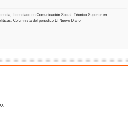
s como Mejor Banco del Caribe y le otorga cinco premios adic
encia, Licenciado en Comunicación Social, Técnico Superior en
a máxima calificación crediticia AAA.do de Moody's Local RD c
líticas, Columnista del periodico El Nuevo Diario
O.