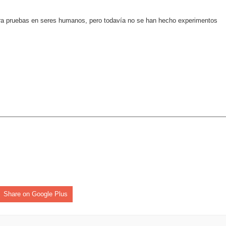
para pruebas en seres humanos, pero todavía no se han hecho experimentos
an en Santiago el segundo Foro del Ahorro y la Inversión “Reserv
 el Centro de Retención de Vehículos de Pedro Brand
 37001 y se convierte en la primera empresa del sector con Sis
sión de pólizas con Inteligencia Artificial y reduce el proceso 
y el Coro Nacional Dominicano pondrán su sello a la Ceremonia 
io Molina
Share on Google Plus
tos superiores a RD$117 millones en proyecto Nuevas Esperanz