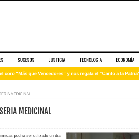
ES
SUCESOS
JUSTICIA
TECNOLOGÍA
ECONOMÍA
 coro “Más que Vencedores” y nos regala el “Canto a la Patria”
aribe
SERIA MEDICINAL
pción del Premio Nacional de Artes Visuales
SERIA MEDICINAL
 Banreservas lanzan convocatoria para residencias artísticas e
slumbran con una noche de fusiones e invitados de lujo en el H
cas podría ser utilizado un día