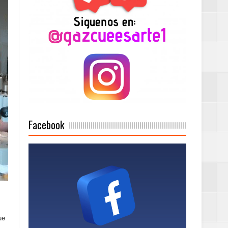
2025
Mujer Pymes
onciertos
Facebook
Rock Café Santo
as salida de RD
ue