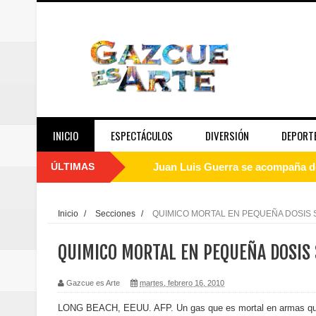
INICIO
ESPECTÁCULOS
DIVERSIÓN
DEPORT
ÚLTIMAS
Juan Luis Guerra se acompaña del
de los Centroamericanos y del C
Inicio
/
Secciones
/
QUIMICO MORTAL EN PEQUEÑA DOSIS 
Oscar Abreu cuestiona la interru
QUIMICO MORTAL EN PEQUEÑA DOSIS 
Embajada dominicana en Francia y
Gazcue es Arte
martes, febrero 16, 2010
Pavel Núñez y su Bipolarband de
LONG BEACH, EEUU. AFP. Un gas que es mortal en armas quími