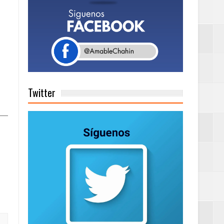
a tu Capital”
tema de Gestión
Twitter
de días a
Centenaria bajo
as