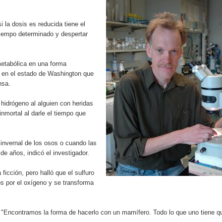
rdan retos y oportunidades del sistema financiero nacional
i la dosis es reducida tiene el
ines impulsada por la franquicia dominicana más taquillera del 
tiempo determinado y despertar
iro como vicepresidenta ejecutiva de Fiduciaria Reservas
metabólica en una forma
localidad de Oficina Regional Este en La Romana
mo en el estado de Washington que
nsa.
illones para emprendedoras en la segunda edición del Summit 
hidrógeno al alguien con heridas
mortal al darle el tiempo que
yectoria artística con nuevo álbum, renovación de su equipo y c
 invernal de los osos o cuando las
de años, indicó el investigador.
o se unen al regreso de Pavel Núñez y su “Bipolarband” a Hard 
icción, pero halló que el sulfuro
 por el oxígeno y se transforma
 que Banreservas seguirá impulsando la seguridad alimentaria tr
o. "Encontramos la forma de hacerlo con un mamífero. Todo lo que uno tiene q