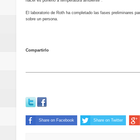
hacer es ponerlo a temperatura ambiente".
del mapa del hambre
El laboratorio de Roth ha completado las fases preliminares 
Banreservas y sus filiales realiz
sobre un persona.
Banreservas inaugura oficina en
SEPROI obtiene certificación ISO
Compartirlo
Antisoborno certificado
Humano Seguros transforma la emi
minutos
La Orquesta Sinfónica Nacional 
la batuta del maestro José Anton
Share on Facebook
Share on Twitter
Banreservas otorga financiamien