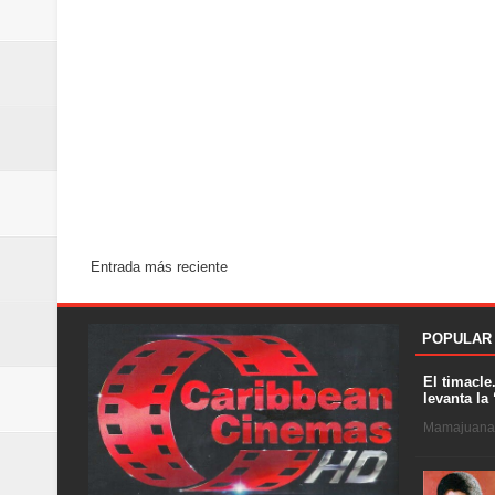
Entrada más reciente
POPULAR
El timacle
levanta la 
Mamajuana .