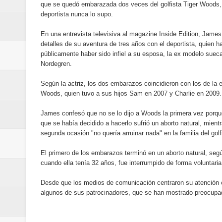
que se quedó embarazada dos veces del golfista Tiger Woods,
Humano Seguros inaugura nueva 
deportista nunca lo supo.
Banreservas destina RD$5,000 m
En una entrevista televisiva al magazine Inside Edition, James
detalles de su aventura de tres años con el deportista, quien h
Sexappeal celebra 25 años de tra
públicamente haber sido infiel a su esposa, la ex modelo sueca
Nordegren.
conmemorativos
Según la actriz, los dos embarazos coincidieron con los de la
Woods, quien tuvo a sus hijos Sam en 2007 y Charlie en 2009.
Maridalia Hernández y El Canari
James confesó que no se lo dijo a Woods la primera vez porqu
Domingo
que se había decidido a hacerlo sufrió un aborto natural, mient
segunda ocasión "no quería arruinar nada" en la familia del golf
Doctor Leonardo Aguilera afirma
El primero de los embarazos terminó en un aborto natural, segú
del mapa del hambre
cuando ella tenía 32 años, fue interrumpido de forma voluntaria
Desde que los medios de comunicación centraron su atención e
Banreservas y sus filiales realiz
algunos de sus patrocinadores, que se han mostrado preocupad
Banreservas inaugura oficina en