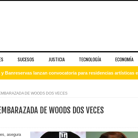
ES
SUCESOS
JUSTICIA
TECNOLOGÍA
ECONOMÍA
 Banreservas lanzan convocatoria para residencias artísticas e
slumbran con una noche de fusiones e invitados de lujo en el H
 EMBARAZADA DE WOODS DOS VECES
rdan retos y oportunidades del sistema financiero nacional
EMBARAZADA DE WOODS DOS VECES
ines impulsada por la franquicia dominicana más taquillera del 
iro como vicepresidenta ejecutiva de Fiduciaria Reservas
es, asegura