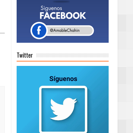
tema de Gestión
de días a
Twitter
on perspectiva
 en la clausura