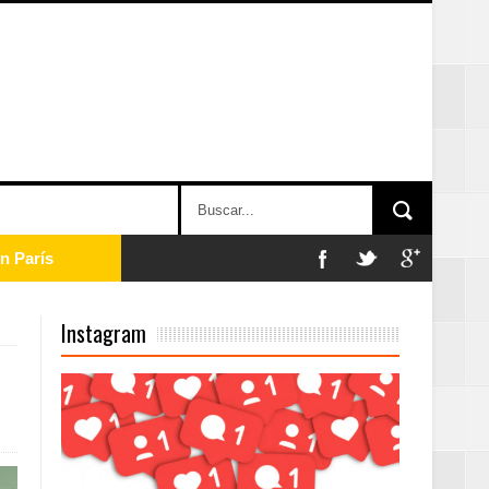
n París
ard Rock Café
Instagram
2025