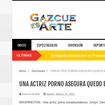
INICIO
ESPECTÁCULOS
DIVERSIÓN
DEPORT
ÚLTIMAS
Embajada dominicana en Francia y
Pavel Núñez y su Bipolarband de
Inicio
/
Secciones
/
UNA ACTRIZ PORNO ASEGURA QUEDO
Banreservas y Banco Popular abo
UNA ACTRIZ PORNO ASEGURA QUEDO 
“Los Rechazados 2” llega a los c
Gazcue es Arte
martes, febrero 16, 2010
Designan a Angelina Biviana Rive
WASHINGTON.- Una actriz porno estadounidense, Joslyn Jam