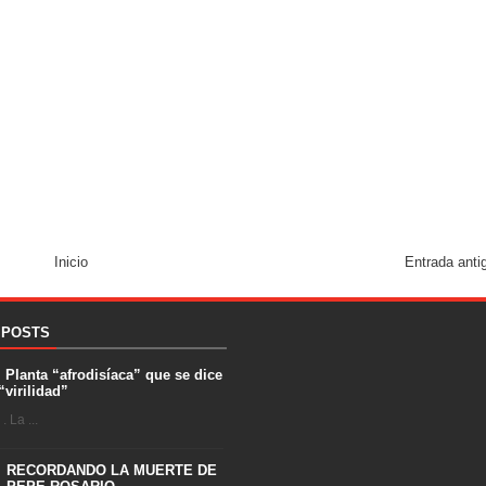
Inicio
Entrada anti
 POSTS
. Planta “afrodisíaca” que se dice
“virilidad”
 La ...
RECORDANDO LA MUERTE DE