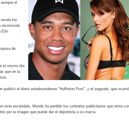
 aunque el
localidad de Oficina Regional Este en La Romana
illones para emprendedoras en la segunda edición del Summit 
 revela los
a reconocido
yectoria artística con nuevo álbum, renovación de su equipo y c
 Elin
 esposa de
o se unen al regreso de Pavel Núñez y su “Bipolarband” a Hard 
e el mismo día
ras que en la
ista.
 que Banreservas seguirá impulsando la seguridad alimentaria tr
n publicó el diario estadounidense "Huffinton Post", y el segundo, que ocurri
.
n este escándalo, Woods ha perdido los contratos publicitarios que tenía co
an en Santiago el segundo Foro del Ahorro y la Inversión “Reserv
os por la imagen que puede dar el deportista a su marca.
 el Centro de Retención de Vehículos de Pedro Brand