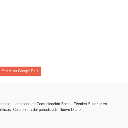
 37001 y se convierte en la primera empresa del sector con Sis
sión de pólizas con Inteligencia Artificial y reduce el proceso 
tiago inaugura Primer Congreso de Artesanos de Santiago
dones en los Effie Awards República Dominicana 2026
Share on Google Plus
enderá la clausura de Santo Domingo 2026
a máxima calificación crediticia AAA.do de Moody's Local RD c
encia, Licenciado en Comunicación Social, Técnico Superior en
líticas, Columnista del periodico El Nuevo Diario
 coro “Más que Vencedores” y nos regala el “Canto a la Patria”