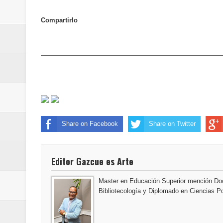
SEPROI obtiene certificación ISO
Compartirlo
Antisoborno certificado
Humano Seguros transforma la emi
minutos
Centro Cultural Banreservas San
Banreservas obtiene siete galar
Share on Facebook
Share on Twitter
Un final de fiesta: Ilegales enc
Editor Gazcue es Arte
Banreservas recibe nuevamente l
Master en Educación Superior mención Doc
Estable
Bibliotecología y Diplomado en Ciencias Po
Juan Luis Guerra se acompaña del