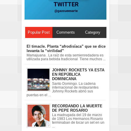
Popular Post
Comments
Category
El timacle. Planta “afrodisíaca” que se dice
levanta la “virilidad”
Mamajuana . La raíz de esta semienredadera es
utilizada para bebida tradicional Tiene muchos ...
JOHNNY ROCKETS YA ESTA
EN REPÚBLICA
DOMINICANA
Santo Domingo. La cadena
internacional de restaurantes
Johnny Rockets abrió sus
puertas en el ...
RECORDANDO LA MUERTE
DE PEPE ROSARIO
La madrugada del 19 de marzo
de 1983 Los Hermanos Rosario
terminaban de tocar un set en un
...