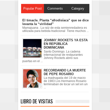
Popular Post
Comments
Category
El timacle. Planta “afrodisíaca” que se dice
levanta la “virilidad”
Mamajuana . La raíz de esta semienredadera es
utilizada para bebida tradicional Tiene muchos ...
JOHNNY ROCKETS YA ESTA
EN REPÚBLICA
DOMINICANA
Santo Domingo. La cadena
internacional de restaurantes
Johnny Rockets abrió sus
puertas en el ...
RECORDANDO LA MUERTE
DE PEPE ROSARIO
La madrugada del 19 de marzo
de 1983 Los Hermanos Rosario
terminaban de tocar un set en un
...
LIBRO DE VISITAS