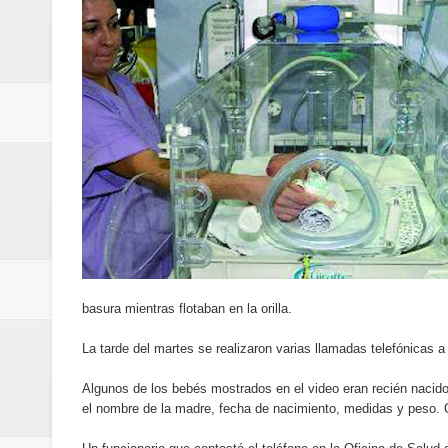
de los Centroamericanos y del C
Oscar Abreu cuestiona la interru
Embajada dominicana en Francia y
Pavel Núñez y su Bipolarband de
Banreservas y Banco Popular abo
“Los Rechazados 2” llega a los c
Designan a Angelina Biviana Rive
basura mientras flotaban en la orilla.
Humano Seguros inaugura nueva 
La tarde del martes se realizaron varias llamadas telefónicas a 
Banreservas destina RD$5,000 m
Algunos de los bebés mostrados en el video eran recién nacido
el nombre de la madre, fecha de nacimiento, medidas y peso. O
Sexappeal celebra 25 años de tra