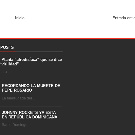
Inicio
Entrada anti
 POSTS
. Planta “afrodisíaca” que se dice
“virilidad”
 La ...
RECORDANDO LA MUERTE DE
PEPE ROSARIO
La madrugada del ...
JOHNNY ROCKETS YA ESTA
EN REPÚBLICA DOMINICANA
Santo Domingo ...