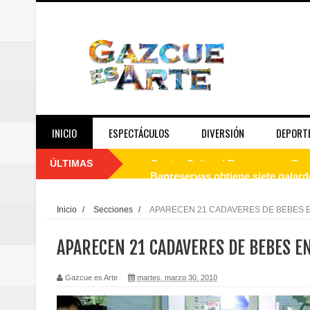
INICIO
ESPECTÁCULOS
DIVERSIÓN
DEPORT
ÚLTIMAS
Banreservas obtiene siete galar
Un final de fiesta: Ilegales enc
Inicio
/
Secciones
/
APARECEN 21 CADAVERES DE BEBES E
Banreservas recibe nuevamente l
APARECEN 21 CADAVERES DE BEBES EN
Estable
Gazcue es Arte
martes, marzo 30, 2010
Juan Luis Guerra se acompaña del