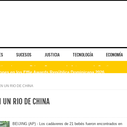
ES
SUCESOS
JUSTICIA
TECNOLOGÍA
ECONOMÍA
dones en los Effie Awards República Dominicana 2026
enderá la clausura de Santo Domingo 2026
N UN RIO DE CHINA
a máxima calificación crediticia AAA.do de Moody's Local RD c
 UN RIO DE CHINA
 coro “Más que Vencedores” y nos regala el “Canto a la Patria”
BEIJING (AP) - Los cadáveres de 21 bebés fueron encontrados en