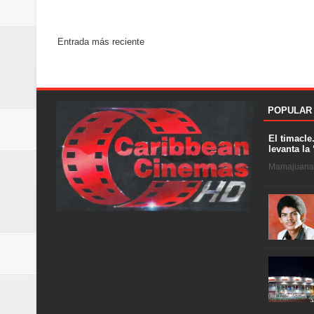
Entrada más reciente
POPULAR
El timacle
levanta la 
Mamajuana .