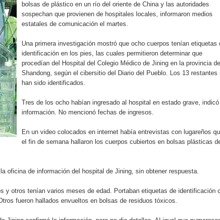
bolsas de plástico en un río del oriente de China y las autoridades
aribe
sospechan que provienen de hospitales locales, informaron medios
estatales de comunicación el martes.
pción del Premio Nacional de Artes Visuales
Una primera investigación mostró que ocho cuerpos tenían etiquetas 
 Banreservas lanzan convocatoria para residencias artísticas e
identificación en los pies, las cuales permitieron determinar que
procedían del Hospital del Colegio Médico de Jining en la provincia d
slumbran con una noche de fusiones e invitados de lujo en el H
Shandong, según el cibersitio del Diario del Pueblo. Los 13 restantes
han sido identificados.
rdan retos y oportunidades del sistema financiero nacional
Tres de los ocho habían ingresado al hospital en estado grave, indicó
información. No mencionó fechas de ingresos.
ines impulsada por la franquicia dominicana más taquillera del 
En un video colocados en internet había entrevistas con lugareños q
iro como vicepresidenta ejecutiva de Fiduciaria Reservas
el fin de semana hallaron los cuerpos cubiertos en bolsas plásticas d
localidad de Oficina Regional Este en La Romana
la oficina de información del hospital de Jining, sin obtener respuesta.
illones para emprendedoras en la segunda edición del Summit 
s y otros tenían varios meses de edad. Portaban etiquetas de identificación 
tros fueron hallados envueltos en bolsas de residuos tóxicos.
yectoria artística con nuevo álbum, renovación de su equipo y c