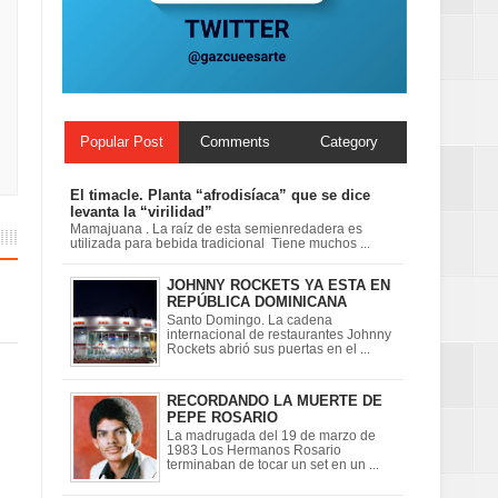
n París
Popular Post
Comments
Category
El timacle. Planta “afrodisíaca” que se dice
levanta la “virilidad”
Mamajuana . La raíz de esta semienredadera es
utilizada para bebida tradicional Tiene muchos ...
JOHNNY ROCKETS YA ESTA EN
REPÚBLICA DOMINICANA
Santo Domingo. La cadena
internacional de restaurantes Johnny
Rockets abrió sus puertas en el ...
RECORDANDO LA MUERTE DE
PEPE ROSARIO
La madrugada del 19 de marzo de
1983 Los Hermanos Rosario
terminaban de tocar un set en un ...