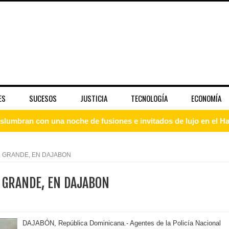
ES
SUCESOS
JUSTICIA
TECNOLOGÍA
ECONOMÍA
slumbran con una noche de fusiones e invitados de lujo en el H
rdan retos y oportunidades del sistema financiero nacional
L GRANDE, EN DAJABON
ines impulsada por la franquicia dominicana más taquillera del 
 GRANDE, EN DAJABON
iro como vicepresidenta ejecutiva de Fiduciaria Reservas
localidad de Oficina Regional Este en La Romana
DAJABÓN, República Dominicana.- Agentes de la Policía Nacional