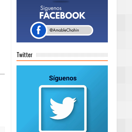
de días a
Twitter
on perspectiva
 en la clausura