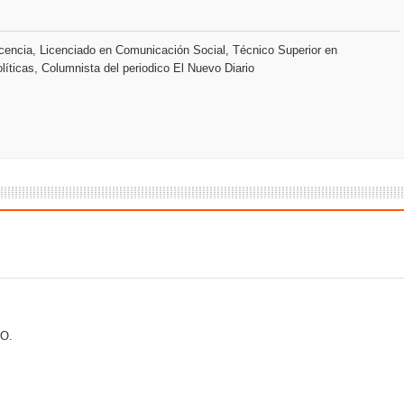
pción del Premio Nacional de Artes Visuales
encia, Licenciado en Comunicación Social, Técnico Superior en
 Banreservas lanzan convocatoria para residencias artísticas e
líticas, Columnista del periodico El Nuevo Diario
O.