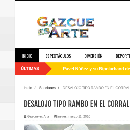
INICIO
ESPECTÁCULOS
DIVERSIÓN
DEPORT
ÚLTIMAS
Pavel Núñez y su Bipolarband de
Banreservas y Banco Popular abo
Inicio
/
Secciones
/
DESALOJO TIPO RAMBO EN EL CORRA
“Los Rechazados 2” llega a los c
DESALOJO TIPO RAMBO EN EL CORRAL
Designan a Angelina Biviana Rive
Gazcue es Arte
jueves, marzo 11, 2010
Humano Seguros inaugura nueva 