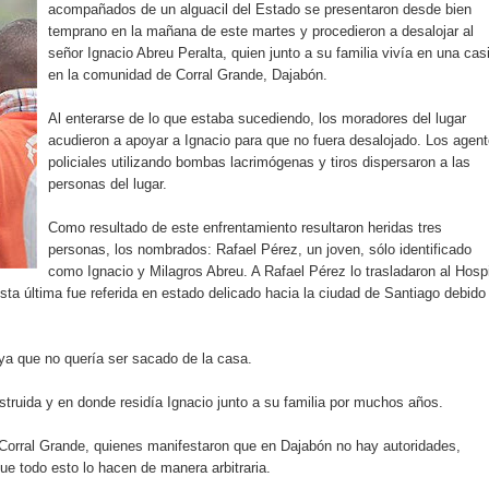
acompañados de un alguacil del Estado se presentaron desde bien
illones para emprendedoras en la segunda edición del Summit 
temprano en la mañana de este martes y procedieron a desalojar al
señor Ignacio Abreu Peralta, quien junto a su familia vivía en una cas
yectoria artística con nuevo álbum, renovación de su equipo y c
en la comunidad de Corral Grande, Dajabón.
Al enterarse de lo que estaba sucediendo, los moradores del lugar
acudieron a apoyar a Ignacio para que no fuera desalojado. Los agen
o se unen al regreso de Pavel Núñez y su “Bipolarband” a Hard 
policiales utilizando bombas lacrimógenas y tiros dispersaron a las
personas del lugar.
Como resultado de este enfrentamiento resultaron heridas tres
personas, los nombrados: Rafael Pérez, un joven, sólo identificado
 que Banreservas seguirá impulsando la seguridad alimentaria tr
como Ignacio y Milagros Abreu. A Rafael Pérez lo trasladaron al Hospi
ta última fue referida en estado delicado hacia la ciudad de Santiago debido
an en Santiago el segundo Foro del Ahorro y la Inversión “Reserv
 ya que no quería ser sacado de la casa.
nstruida y en donde residía Ignacio junto a su familia por muchos años.
 el Centro de Retención de Vehículos de Pedro Brand
Corral Grande, quienes manifestaron que en Dajabón no hay autoridades,
 37001 y se convierte en la primera empresa del sector con Sis
ue todo esto lo hacen de manera arbitraria.