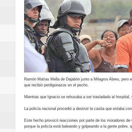
Banreservas destina RD$5,000 m
Sexappeal celebra 25 años de tra
conmemorativos
Maridalia Hernández y El Canari
Domingo
Doctor Leonardo Aguilera afirma
Ramón Matías Mella de Dajabón junto a Milagros Abreu, pero es
del mapa del hambre
que recibió perdigonazos en el pecho.
Banreservas y sus filiales realiz
Mientras que Ignacio se rehusaba a ser trasladado al hospital,
La policía nacional procedió a destruir la casita que estaba co
Banreservas inaugura oficina en
Este hecho provocó reacciones por parte de los moradores de 
SEPROI obtiene certificación ISO
porque la policía está baleando y golpeando a la gente pobre, q