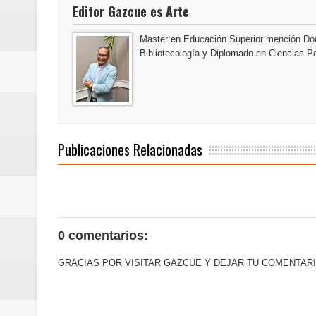
Editor Gazcue es Arte
Oscar Abreu cuestiona la interru
Master en Educación Superior mención Doc
Embajada dominicana en Francia y
Bibliotecología y Diplomado en Ciencias Po
Publicaciones Relacionadas
0 comentarios:
GRACIAS POR VISITAR GAZCUE Y DEJAR TU COMENTARI