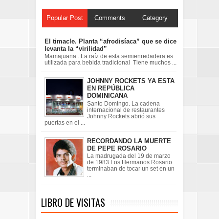
Popular Post
Comments
Category
El timacle. Planta “afrodisíaca” que se dice
levanta la “virilidad”
Mamajuana . La raíz de esta semienredadera es
utilizada para bebida tradicional Tiene muchos ...
JOHNNY ROCKETS YA ESTA
EN REPÚBLICA
DOMINICANA
Santo Domingo. La cadena
internacional de restaurantes
Johnny Rockets abrió sus
puertas en el ...
RECORDANDO LA MUERTE
DE PEPE ROSARIO
La madrugada del 19 de marzo
de 1983 Los Hermanos Rosario
terminaban de tocar un set en un
...
LIBRO DE VISITAS