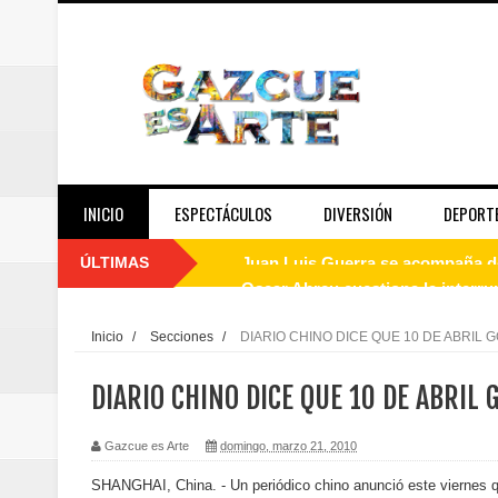
INICIO
ESPECTÁCULOS
DIVERSIÓN
DEPORT
ÚLTIMAS
Oscar Abreu cuestiona la interru
Embajada dominicana en Francia y
Inicio
/
Secciones
/
DIARIO CHINO DICE QUE 10 DE ABRIL
Pavel Núñez y su Bipolarband de
DIARIO CHINO DICE QUE 10 DE ABRIL 
Banreservas y Banco Popular abo
Gazcue es Arte
domingo, marzo 21, 2010
“Los Rechazados 2” llega a los c
SHANGHAI, China. - Un periódico chino anunció este viernes 