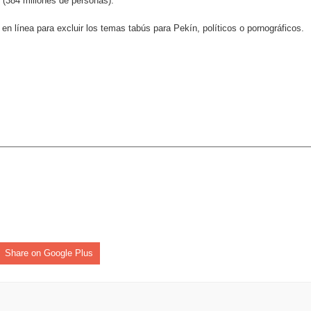
 (384 millones de personas).
 el Centro de Retención de Vehículos de Pedro Brand
en línea para excluir los temas tabús para Pekín, políticos o pornográficos.
 37001 y se convierte en la primera empresa del sector con Sis
sión de pólizas con Inteligencia Artificial y reduce el proceso 
y el Coro Nacional Dominicano pondrán su sello a la Ceremonia 
io Molina
tos superiores a RD$117 millones en proyecto Nuevas Esperanz
Share on Google Plus
s como Mejor Banco del Caribe y le otorga cinco premios adic
remonia Centenaria: la región abrirá sus Juegos con una produc