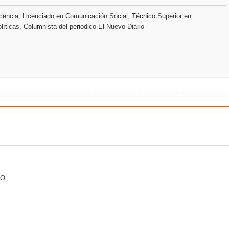
encia, Licenciado en Comunicación Social, Técnico Superior en
líticas, Columnista del periodico El Nuevo Diario
 coro “Más que Vencedores” y nos regala el “Canto a la Patria”
aribe
O.