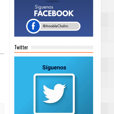
tema de Gestión
de días a
Twitter
Centenaria bajo
as
ionales
ción de calidad