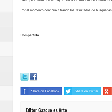
país que cuenta con la mayor población mundial de internautas
Banreservas inaugura oficina en
Por el momento continúa filtrando los resultados de búsquedas 
SEPROI obtiene certificación ISO
Antisoborno certificado
Compartirlo
Humano Seguros transforma la emi
minutos
La Orquesta Sinfónica Nacional 
la batuta del maestro José Anton
Banreservas otorga financiamien
Share on Facebook
Share on Twitter
Euromoney reconoce a Banreserva
Santo Domingo 2026 revela la Ce
Editor Gazcue es Arte