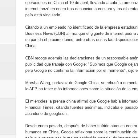
operaciones en China el 10 de abril, llevando a cabo la amenaz
Designan a Angelina Biviana Rive
internet lanzó en enero tras denunciar la censura y los ciberat
país está vinculado.
Humano Seguros inaugura nueva 
Citando a un empleado no identificado de la empresa estadouni
Banreservas destina RD$5,000 m
Business News (CBN) afirma que el gigante de internet podría a
su partida el próximo lunes, entre otras cosas las disposicione
Sexappeal celebra 25 años de tra
China.
CBN recoge además las declaraciones de un responsable anón
conmemorativos
publicidad que trabaja con Google: "Supimos que Google dejará 
pero Google no confirmó la información por el momento", dijo e
Maridalia Hernández y El Canari
Marsha Wang, portavoz de Google China, se rehusó a comentar 
Domingo
la AFP no tener más informaciones sobre la situación de la em
Doctor Leonardo Aguilera afirma
El miércoles la prensa china afirmó que Google había informado
Financial Times, citando fuentes anónimas, indicaba el pasad
abandono de google.cn.
del mapa del hambre
Desde enero pasado, después de haber sufrido ataques contra s
Banreservas y sus filiales realiz
humanos en China, Google reflexiona sobre la continuación de 