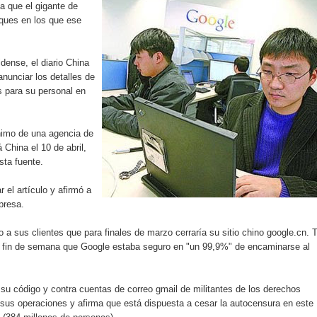
a que el gigante de
iro como vicepresidenta ejecutiva de Fiduciaria Reservas
aques en los que ese
localidad de Oficina Regional Este en La Romana
dense, el diario China
illones para emprendedoras en la segunda edición del Summit 
nunciar los detalles de
s para su personal en
yectoria artística con nuevo álbum, renovación de su equipo y c
imo de una agencia de
China el 10 de abril,
sta fuente.
o se unen al regreso de Pavel Núñez y su “Bipolarband” a Hard 
el artículo y afirmó a
presa.
 que Banreservas seguirá impulsando la seguridad alimentaria tr
 a sus clientes que para finales de marzo cerraría su sitio chino google.cn. 
o fin de semana que Google estaba seguro en "un 99,9%" de encaminarse al
u código y contra cuentas de correo gmail de militantes de los derechos
an en Santiago el segundo Foro del Ahorro y la Inversión “Reserv
sus operaciones y afirma que está dispuesta a cesar la autocensura en este