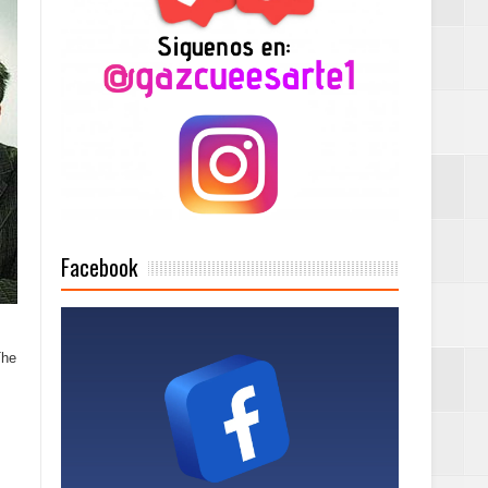
Mujer Pymes
onciertos
Rock Café Santo
Facebook
as salida de RD
The
a tu Capital”