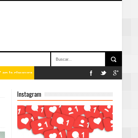
n París
Instagram
ard Rock Café
2025