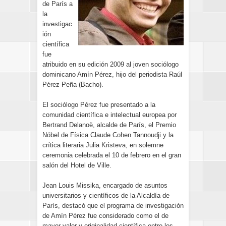
de París a
la
investigac
ión
científica
fue
atribuido en su edición 2009 al joven sociólogo
dominicano Amín Pérez, hijo del periodista Raúl
Pérez Peña (Bacho).
El sociólogo Pérez fue presentado a la
comunidad científica e intelectual europea por
Bertrand Delanoë, alcalde de París, el Premio
Nóbel de Física Claude Cohen Tannoudji y la
crítica literaria Julia Kristeva, en solemne
ceremonia celebrada el 10 de febrero en el gran
salón del Hotel de Ville.
Jean Louis Missika, encargado de asuntos
universitarios y científicos de la Alcaldía de
París, destacó que el programa de investigación
de Amín Pérez fue considerado como el de
mayor valor y originalidad científica entre los