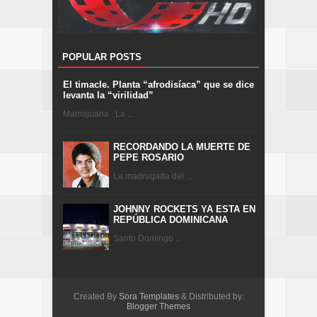
POPULAR POSTS
El timacle. Planta “afrodisíaca” que se dice
levanta la “virilidad”
Mamajuana . La ...
RECORDANDO LA MUERTE DE
PEPE ROSARIO
La madrugada del ...
JOHNNY ROCKETS YA ESTA EN
REPÚBLICA DOMINICANA
Santo Domingo ...
Created By
Sora Templates
& Distributed by:
Blogger Themes