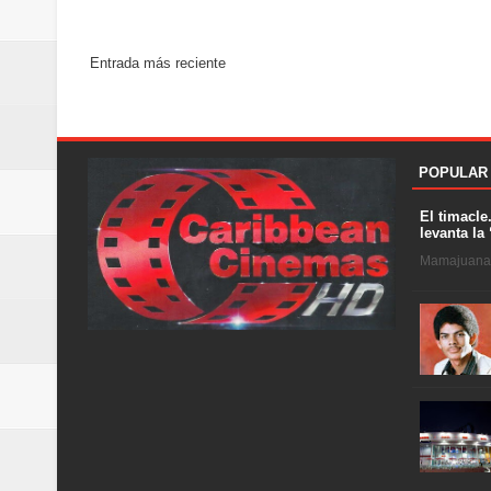
Entrada más reciente
POPULAR
El timacle
levanta la 
Mamajuana .