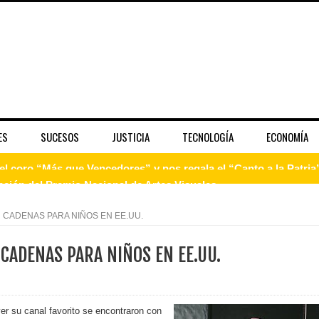
ES
SUCESOS
JUSTICIA
TECNOLOGÍA
ECONOMÍA
pción del Premio Nacional de Artes Visuales
 Banreservas lanzan convocatoria para residencias artísticas e
 CADENAS PARA NIÑOS EN EE.UU.
slumbran con una noche de fusiones e invitados de lujo en el H
CADENAS PARA NIÑOS EN EE.UU.
rdan retos y oportunidades del sistema financiero nacional
ines impulsada por la franquicia dominicana más taquillera del 
 su canal favorito se encontraron con