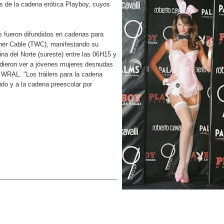
as de la cadena erótica Playboy, cuyos
iro como vicepresidenta ejecutiva de Fiduciaria Reservas
localidad de Oficina Regional Este en La Romana
s fueron difundidos en cadenas para
rner Cable (TWC), manifestando su
illones para emprendedoras en la segunda edición del Summit 
ina del Norte (sureste) entre las 06H15 y
udieron ver a jóvenes mujeres desnudas
yectoria artística con nuevo álbum, renovación de su equipo y c
 WRAL. "Los tráilers para la cadena
ido y a la cadena preescolar por
o se unen al regreso de Pavel Núñez y su “Bipolarband” a Hard 
 que Banreservas seguirá impulsando la seguridad alimentaria tr
an en Santiago el segundo Foro del Ahorro y la Inversión “Reserv