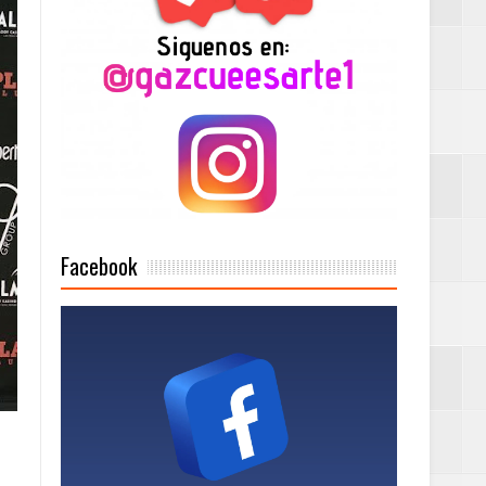
Mujer Pymes
onciertos
Rock Café Santo
Facebook
as salida de RD
a tu Capital”