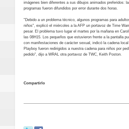
imágenes bien diferentes a sus dibujos animados preferidos: l
Designan a Angelina Biviana Rive
programas fueron difundidos por error durante dos horas.
Humano Seguros inaugura nueva 
"Debido a un problema técnico, algunos programas para adulto
niños", explicó el miércoles a la AFP un portavoz de Time Wa
Banreservas destina RD$5,000 m
pesar. El problema tuvo lugar el martes por la mañana en Carol
las 08H15. Los pequeños que estuvieron frente a la pantalla p
Sexappeal celebra 25 años de tra
con manifestaciones de carácter sexual, indicó la cadena local
Playboy fueron redirigidos a nuestra cadena para niños por ped
pedido", dijo a WRAL otra portavoz de TWC, Keith Poston.
conmemorativos
Maridalia Hernández y El Canari
Domingo
Compartirlo
Doctor Leonardo Aguilera afirma
del mapa del hambre
Banreservas y sus filiales realiz