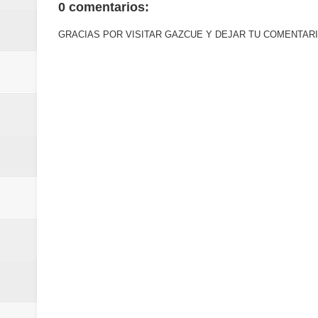
0 comentarios:
mundial
GRACIAS POR VISITAR GAZCUE Y DEJAR TU COMENTARI
Juan Luis Guerra se acompaña del
de los Centroamericanos y del C