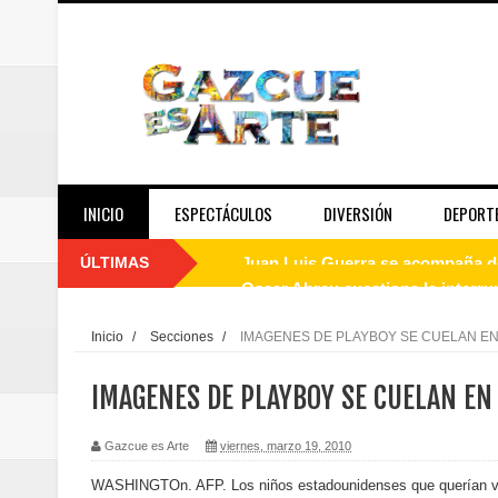
INICIO
ESPECTÁCULOS
DIVERSIÓN
DEPORT
ÚLTIMAS
Oscar Abreu cuestiona la interru
Embajada dominicana en Francia y
Inicio
/
Secciones
/
IMAGENES DE PLAYBOY SE CUELAN EN
Pavel Núñez y su Bipolarband de
IMAGENES DE PLAYBOY SE CUELAN EN 
Banreservas y Banco Popular abo
Gazcue es Arte
viernes, marzo 19, 2010
“Los Rechazados 2” llega a los c
WASHINGTOn. AFP. Los niños estadounidenses que querían ver