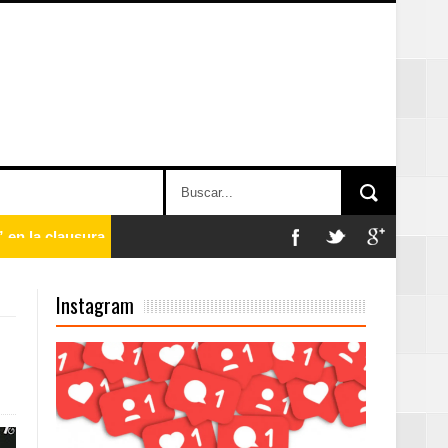
n París
Instagram
ard Rock Café
2025