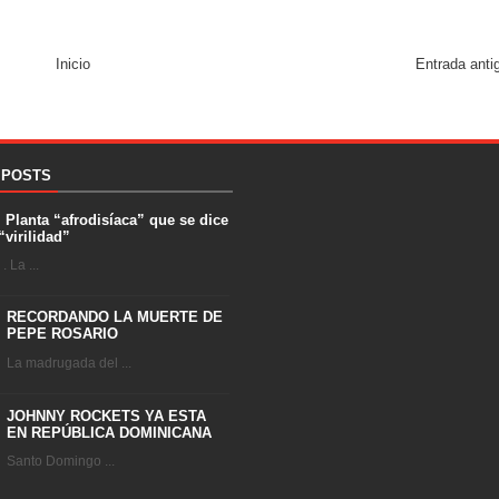
Inicio
Entrada anti
 POSTS
. Planta “afrodisíaca” que se dice
“virilidad”
 La ...
RECORDANDO LA MUERTE DE
PEPE ROSARIO
La madrugada del ...
JOHNNY ROCKETS YA ESTA
EN REPÚBLICA DOMINICANA
Santo Domingo ...