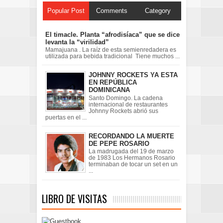
Popular Post
Comments
Category
El timacle. Planta “afrodisíaca” que se dice
levanta la “virilidad”
Mamajuana . La raíz de esta semienredadera es
utilizada para bebida tradicional Tiene muchos ...
JOHNNY ROCKETS YA ESTA
EN REPÚBLICA
DOMINICANA
Santo Domingo. La cadena
internacional de restaurantes
Johnny Rockets abrió sus
puertas en el ...
RECORDANDO LA MUERTE
DE PEPE ROSARIO
La madrugada del 19 de marzo
de 1983 Los Hermanos Rosario
terminaban de tocar un set en un
...
LIBRO DE VISITAS