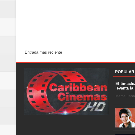
Entrada más reciente
POPULAR
El timacle
levanta la 
Mamajuana .