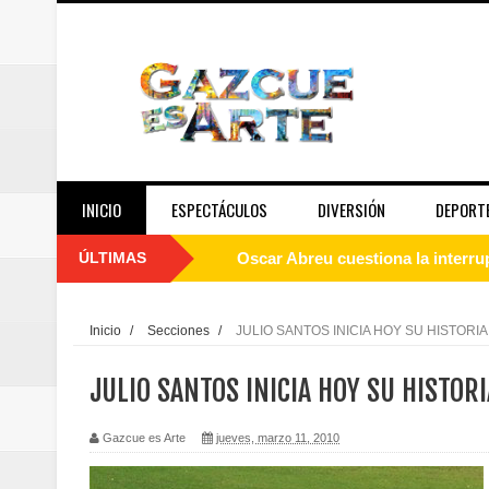
INICIO
ESPECTÁCULOS
DIVERSIÓN
DEPORT
ÚLTIMAS
Oscar Abreu cuestiona la interru
Embajada dominicana en Francia y
Inicio
/
Secciones
/
JULIO SANTOS INICIA HOY SU HISTORI
Pavel Núñez y su Bipolarband de
JULIO SANTOS INICIA HOY SU HISTOR
Banreservas y Banco Popular abo
Gazcue es Arte
jueves, marzo 11, 2010
“Los Rechazados 2” llega a los c