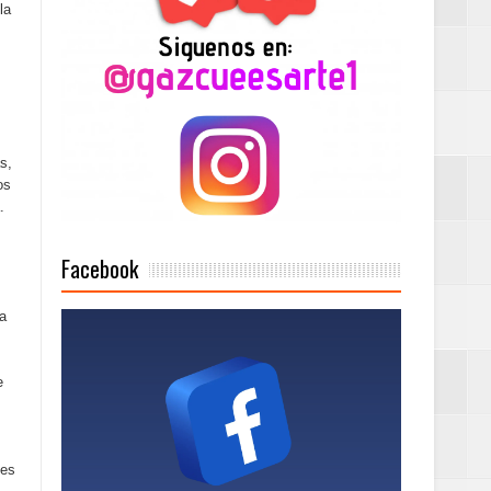
la
Mujer Pymes
onciertos
s,
os
.
Rock Café Santo
Facebook
ra
as salida de RD
e
a tu Capital”
nes