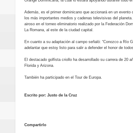
Orange Dominicana, la cual lo estará apoyando durante todo el 
Banreservas inaugura oficina en
Además, es el primer dominicano que accionará en un evento de
SEPROI obtiene certificación ISO
los más importantes medios y cadenas televisivas del planeta. 
airoso en el torneo eliminatorio realizado por la Federación Do
La Romana, al este de la ciudad capital.
Antisoborno certificado
En cuanto a su adaptación al campo señaló: “Conozco a Río G
Humano Seguros transforma la emi
adelantar que estoy listo para salir a defender el honor de tod
minutos
El destacado golfista criollo ha desarrollado su carrera de 2
Florida y Arizona.
La Orquesta Sinfónica Nacional 
También ha participado en el Tour de Europa.
la batuta del maestro José Anton
Escrito por: Justo de la Cruz
Banreservas otorga financiamien
Euromoney reconoce a Banreserva
Banreservas recibe nuevamente l
Compartirlo