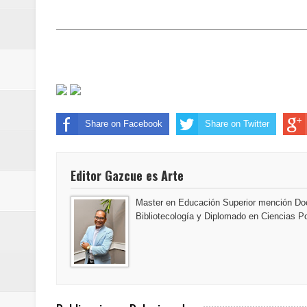
Estable
Juan Luis Guerra se acompaña del
de los Centroamericanos y del C
Share on Facebook
Share on Twitter
Editor Gazcue es Arte
Master en Educación Superior mención Doc
Bibliotecología y Diplomado en Ciencias Po