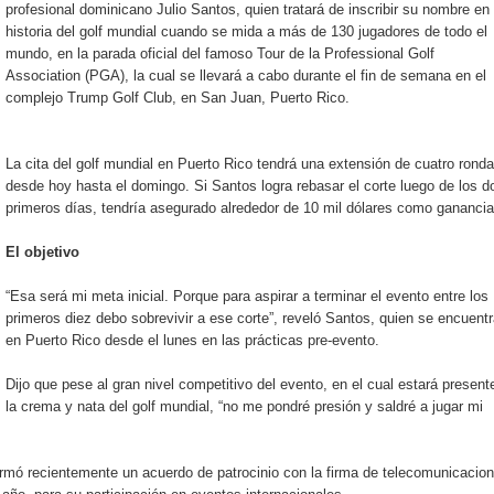
profesional dominicano Julio Santos, quien tratará de inscribir su nombre en 
iro como vicepresidenta ejecutiva de Fiduciaria Reservas
historia del golf mundial cuando se mida a más de 130 jugadores de todo el
mundo, en la parada oficial del famoso Tour de la Professional Golf
localidad de Oficina Regional Este en La Romana
Association (PGA), la cual se llevará a cabo durante el fin de semana en el
complejo Trump Golf Club, en San Juan, Puerto Rico.
illones para emprendedoras en la segunda edición del Summit 
yectoria artística con nuevo álbum, renovación de su equipo y c
La cita del golf mundial en Puerto Rico tendrá una extensión de cuatro ronda
desde hoy hasta el domingo. Si Santos logra rebasar el corte luego de los d
primeros días, tendría asegurado alrededor de 10 mil dólares como ganancia
El objetivo
o se unen al regreso de Pavel Núñez y su “Bipolarband” a Hard 
“Esa será mi meta inicial. Porque para aspirar a terminar el evento entre los
primeros diez debo sobrevivir a ese corte”, reveló Santos, quien se encuent
en Puerto Rico desde el lunes en las prácticas pre-evento.
 que Banreservas seguirá impulsando la seguridad alimentaria tr
Dijo que pese al gran nivel competitivo del evento, en el cual estará present
la crema y nata del golf mundial, “no me pondré presión y saldré a jugar mi
an en Santiago el segundo Foro del Ahorro y la Inversión “Reserv
firmó recientemente un acuerdo de patrocinio con la firma de telecomunicacio