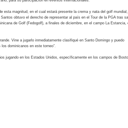
año, para su participación en eventos internacionales.
 el Centro de Retención de Vehículos de Pedro Brand
 esta magnitud, en el cual estará presente la crema y nata del golf mundial,
 37001 y se convierte en la primera empresa del sector con Sis
Santos obtuvo el derecho de representar al país en el Tour de la PGA tras sal
minicana de Golf (Fedogolf), a finales de diciembre, en el campo La Estancia,
rande. Vine a jugarlo inmediatamente clasifiqué en Santo Domingo y puedo
sión de pólizas con Inteligencia Artificial y reduce el proceso 
os los dominicanos en este torneo”.
0 años jugando en los Estados Unidos, específicamente en los campos de Bost
y el Coro Nacional Dominicano pondrán su sello a la Ceremonia 
io Molina
tos superiores a RD$117 millones en proyecto Nuevas Esperanz
s como Mejor Banco del Caribe y le otorga cinco premios adic
a máxima calificación crediticia AAA.do de Moody's Local RD c