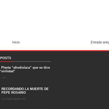
Inicio
Entrada anti
 POSTS
. Planta “afrodisíaca” que se dice
“virilidad”
 La ...
RECORDANDO LA MUERTE DE
PEPE ROSARIO
La madrugada del ...