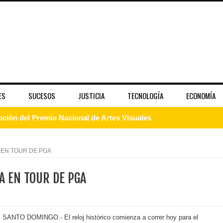
ES
SUCESOS
JUSTICIA
TECNOLOGÍA
ECONOMÍA
pción del Premio Nacional de Artes Visuales
 Banreservas lanzan convocatoria para residencias artísticas e
A EN TOUR DE PGA
slumbran con una noche de fusiones e invitados de lujo en el H
IA EN TOUR DE PGA
rdan retos y oportunidades del sistema financiero nacional
ines impulsada por la franquicia dominicana más taquillera del 
SANTO DOMINGO.- El reloj histórico comienza a correr hoy para el