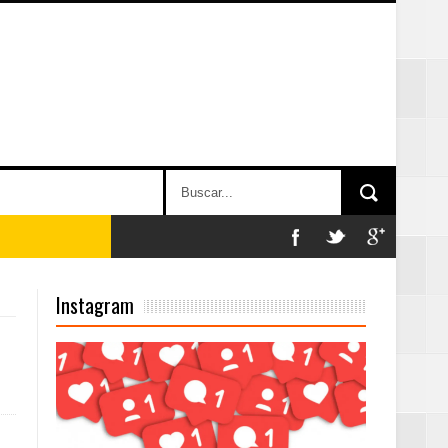
n París
Instagram
ard Rock Café
2025