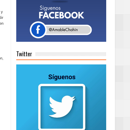
 y
tema de Gestión
ir
 en
de días a
Twitter
on,
Centenaria bajo
as
ionales
on perspectiva