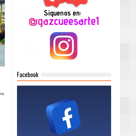
Mujer Pymes
onciertos
Rock Café Santo
Facebook
una
as salida de RD
a tu Capital”