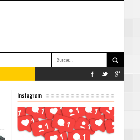
n París
Instagram
ard Rock Café
2025