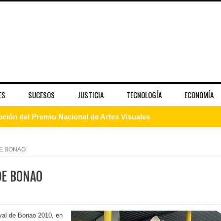
ES
SUCESOS
JUSTICIA
TECNOLOGÍA
ECONOMÍA
pción del Premio Nacional de Artes Visuales
 Banreservas lanzan convocatoria para residencias artísticas e
DE BONAO
slumbran con una noche de fusiones e invitados de lujo en el H
DE BONAO
rdan retos y oportunidades del sistema financiero nacional
ines impulsada por la franquicia dominicana más taquillera del 
val de Bonao 2010, en