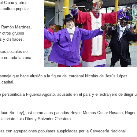
el Cibao y otros
iro como vicepresidenta ejecutiva de Fiduciaria Reservas
a cultura popular
localidad de Oficina Regional Este en La Romana
rbo Ramón Martínez,
illones para emprendedoras en la segunda edición del Summit 
y otros grupos
s y disfraces.
yectoria artística con nuevo álbum, renovación de su equipo y c
ases sociales se
te en toda la zona
o se unen al regreso de Pavel Núñez y su “Bipolarband” a Hard 
ersonaje que hace alusión a la figura del cardenal Nicolás de Jesús López
 capital.
 personifica a Figueroa Agosto, acusado en el país y el extranjero de dirigir 
 que Banreservas seguirá impulsando la seguridad alimentaria tr
 (Juan Sin Ley), así como a los pasados Reyes Momos Oscar Rosario, Roger
folclorista Luis Días y Salvador Chestaro.
an en Santiago el segundo Foro del Ahorro y la Inversión “Reserv
icas con agrupaciones populares auspiciadas por la Cervecería Nacional