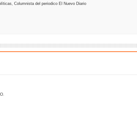
líticas, Columnista del periodico El Nuevo Diario
 coro “Más que Vencedores” y nos regala el “Canto a la Patria”
aribe
O.