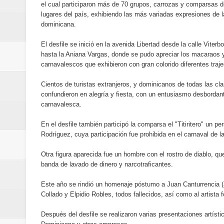
el cual participaron más de 70 grupos, carrozas y comparsas d
Designan a Angelina Biviana Rive
lugares del país, exhibiendo las más variadas expresiones de l
dominicana.
Humano Seguros inaugura nueva 
El desfile se inició en la avenida Libertad desde la calle Vite
Banreservas destina RD$5,000 m
hasta la Aniana Vargas, donde se pudo apreciar los macaraos 
carnavalescos que exhibieron con gran colorido diferentes traje
Sexappeal celebra 25 años de tra
Cientos de turistas extranjeros, y dominicanos de todas las cl
confundieron en alegría y fiesta, con un entusiasmo desbordan
conmemorativos
carnavalesca.
Maridalia Hernández y El Canari
En el desfile también participó la comparsa el "Titiritero" un p
Rodríguez, cuya participación fue prohibida en el carnaval de la
Domingo
Otra figura aparecida fue un hombre con el rostro de diablo, que
Doctor Leonardo Aguilera afirma
banda de lavado de dinero y narcotraficantes.
Este año se rindió un homenaje póstumo a Juan Canturrencia
del mapa del hambre
Collado y Elpidio Robles, todos fallecidos, así como al artista 
Banreservas y sus filiales realiz
Después del desfile se realizaron varias presentaciones artíst