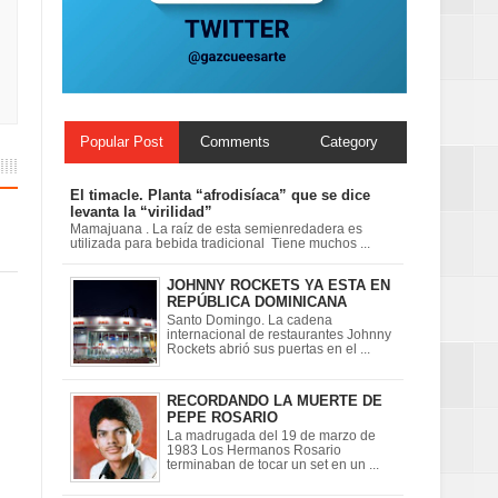
 en la clausura
Popular Post
Comments
Category
El timacle. Planta “afrodisíaca” que se dice
levanta la “virilidad”
Mamajuana . La raíz de esta semienredadera es
utilizada para bebida tradicional Tiene muchos ...
JOHNNY ROCKETS YA ESTA EN
REPÚBLICA DOMINICANA
Santo Domingo. La cadena
internacional de restaurantes Johnny
Rockets abrió sus puertas en el ...
RECORDANDO LA MUERTE DE
PEPE ROSARIO
La madrugada del 19 de marzo de
1983 Los Hermanos Rosario
terminaban de tocar un set en un ...