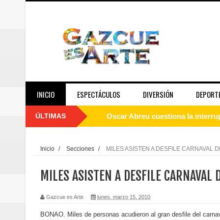
INICIO
ESPECTÁCULOS
DIVERSIÓN
DEPORT
ÚLTIMAS
Oscar Abreu cuestiona la interru
Embajada dominicana en Francia y
Inicio
/
Secciones
/
MILES ASISTEN A DESFILE CARNAVAL 
Pavel Núñez y su Bipolarband de
MILES ASISTEN A DESFILE CARNAVAL 
Banreservas y Banco Popular abo
Gazcue es Arte
lunes, marzo 15, 2010
“Los Rechazados 2” llega a los c
BONAO. Miles de personas acudieron al gran desfile del carna