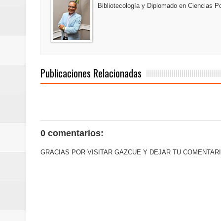
Bibliotecología y Diplomado en Ciencias Po
Estable
Juan Luis Guerra se acompaña del
de los Centroamericanos y del C
Publicaciones Relacionadas
0 comentarios:
GRACIAS POR VISITAR GAZCUE Y DEJAR TU COMENTARI