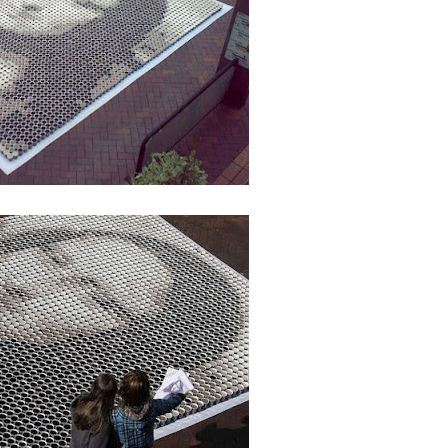
o se unen al regreso de Pavel Núñez y su “Bipolarband” a Hard 
 que Banreservas seguirá impulsando la seguridad alimentaria tr
an en Santiago el segundo Foro del Ahorro y la Inversión “Reserv
 el Centro de Retención de Vehículos de Pedro Brand
 37001 y se convierte en la primera empresa del sector con Sis
sión de pólizas con Inteligencia Artificial y reduce el proceso 