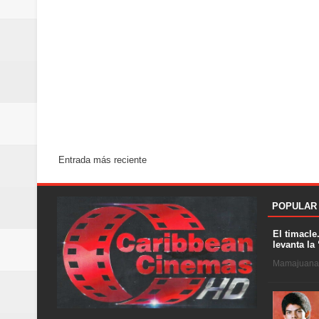
Entrada más reciente
POPULAR
El timacle
levanta la 
Mamajuana .