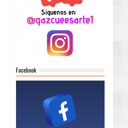
n París
ard Rock Café
2025
Facebook
Mujer Pymes
onciertos