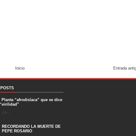
Inicio
Entrada anti
 POSTS
. Planta “afrodisíaca” que se dice
“virilidad”
 La ...
RECORDANDO LA MUERTE DE
PEPE ROSARIO