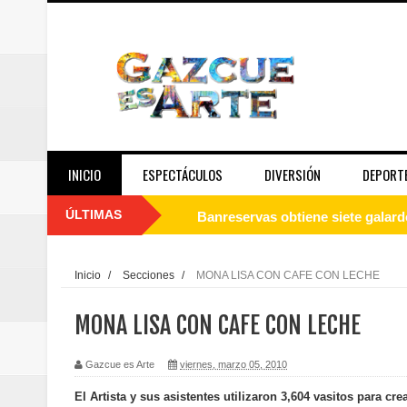
INICIO
ESPECTÁCULOS
DIVERSIÓN
DEPORT
ÚLTIMAS
Banreservas obtiene siete galar
Un final de fiesta: Ilegales enc
Inicio
/
Secciones
/
MONA LISA CON CAFE CON LECHE
Banreservas recibe nuevamente l
MONA LISA CON CAFE CON LECHE
Estable
Gazcue es Arte
viernes, marzo 05, 2010
Juan Luis Guerra se acompaña del
El Artista y sus asistentes utilizaron 3,604 vasitos para 