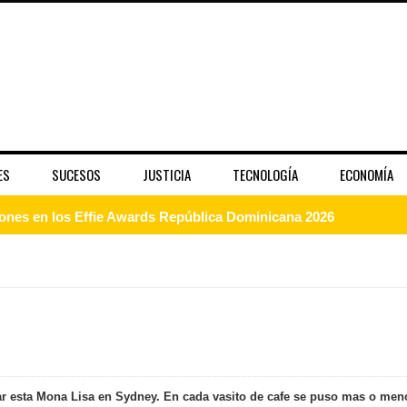
ES
SUCESOS
JUSTICIA
TECNOLOGÍA
ECONOMÍA
dones en los Effie Awards República Dominicana 2026
enderá la clausura de Santo Domingo 2026
a máxima calificación crediticia AAA.do de Moody's Local RD c
 coro “Más que Vencedores” y nos regala el “Canto a la Patria”
crear esta Mona Lisa en Sydney. En cada vasito de cafe se puso mas o men