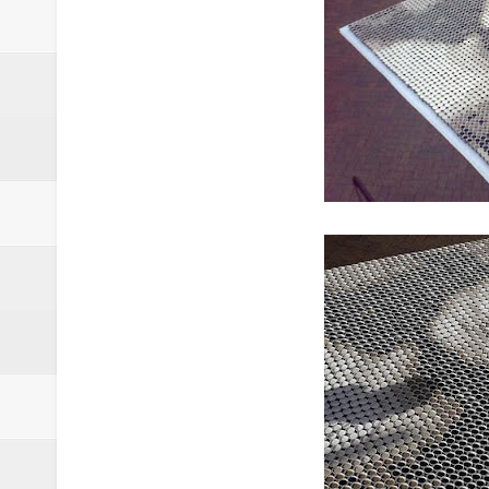
conmemorativos
Maridalia Hernández y El Canari
Domingo
Doctor Leonardo Aguilera afirma
del mapa del hambre
Banreservas y sus filiales realiz
Banreservas inaugura oficina en
SEPROI obtiene certificación ISO
Antisoborno certificado
Humano Seguros transforma la emi