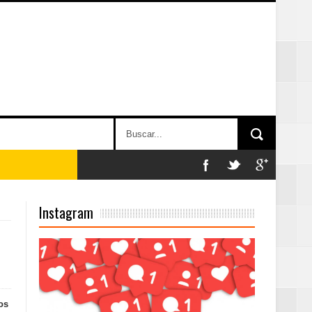
Instagram
on perspectiva
 en la clausura
os