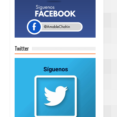
Rock Café Santo
as salida de RD
Twitter
a tu Capital”
tema de Gestión
de días a