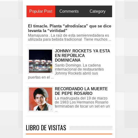
Popular Post
Comments
Category
El timacle. Planta “afrodisíaca” que se dice
levanta la “virilidad”
Mamajuana . La raíz de esta semienredadera es
utilizada para bebida tradicional Tiene muchos ...
JOHNNY ROCKETS YA ESTA
EN REPÚBLICA
DOMINICANA
Santo Domingo. La cadena
internacional de restaurantes
Johnny Rockets abrió sus
puertas en el ...
RECORDANDO LA MUERTE
DE PEPE ROSARIO
La madrugada del 19 de marzo
de 1983 Los Hermanos Rosario
terminaban de tocar un set en un
...
LIBRO DE VISITAS