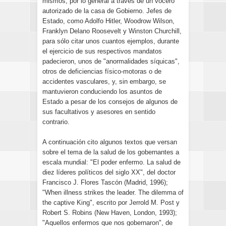
mismos, por lo general a través de un vocero
autorizado de la casa de Gobierno. Jefes de
Estado, como Adolfo Hitler, Woodrow Wilson,
Franklyn Delano Roosevelt y Winston Churchill,
para sólo citar unos cuantos ejemplos, durante
el ejercicio de sus respectivos mandatos
padecieron, unos de "anormalidades síquicas",
otros de deficiencias físico-motoras o de
accidentes vasculares, y, sin embargo, se
mantuvieron conduciendo los asuntos de
Estado a pesar de los consejos de algunos de
sus facultativos y asesores en sentido
contrario.
A continuación cito algunos textos que versan
sobre el tema de la salud de los gobernantes a
escala mundial: "El poder enfermo. La salud de
diez líderes políticos del siglo XX", del doctor
Francisco J. Flores Tascón (Madrid, 1996);
"When illness strikes the leader. The dilemma of
the captive King", escrito por Jerrold M. Post y
Robert S. Robins (New Haven, London, 1993);
"Aquellos enfermos que nos gobernaron", de