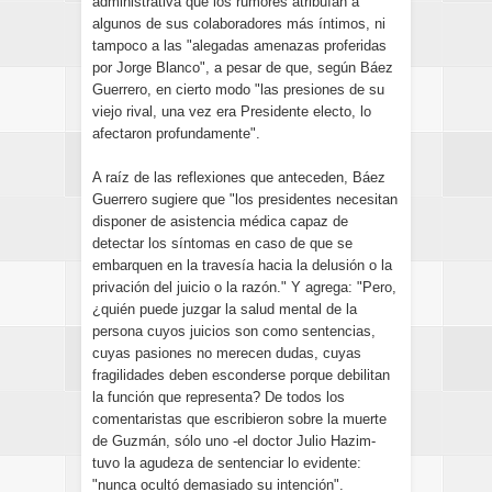
administrativa que los rumores atribuían a
algunos de sus colaboradores más íntimos, ni
tampoco a las "alegadas amenazas proferidas
por Jorge Blanco", a pesar de que, según Báez
Guerrero, en cierto modo "las presiones de su
viejo rival, una vez era Presidente electo, lo
afectaron profundamente".
A raíz de las reflexiones que anteceden, Báez
Guerrero sugiere que "los presidentes necesitan
disponer de asistencia médica capaz de
detectar los síntomas en caso de que se
embarquen en la travesía hacia la delusión o la
privación del juicio o la razón." Y agrega: "Pero,
¿quién puede juzgar la salud mental de la
persona cuyos juicios son como sentencias,
cuyas pasiones no merecen dudas, cuyas
fragilidades deben esconderse porque debilitan
la función que representa? De todos los
comentaristas que escribieron sobre la muerte
de Guzmán, sólo uno -el doctor Julio Hazim-
tuvo la agudeza de sentenciar lo evidente:
"nunca ocultó demasiado su intención".