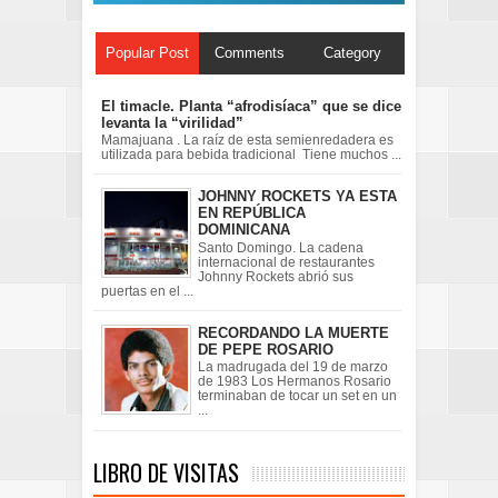
Popular Post
Comments
Category
El timacle. Planta “afrodisíaca” que se dice
levanta la “virilidad”
Mamajuana . La raíz de esta semienredadera es
utilizada para bebida tradicional Tiene muchos ...
JOHNNY ROCKETS YA ESTA
EN REPÚBLICA
DOMINICANA
Santo Domingo. La cadena
internacional de restaurantes
Johnny Rockets abrió sus
puertas en el ...
RECORDANDO LA MUERTE
DE PEPE ROSARIO
La madrugada del 19 de marzo
de 1983 Los Hermanos Rosario
terminaban de tocar un set en un
...
LIBRO DE VISITAS