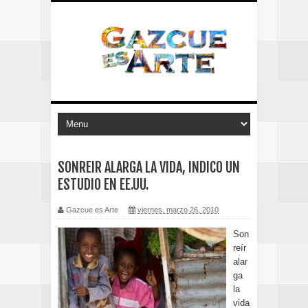
SONREIR ALARGA LA VIDA, INDICO UN
ESTUDIO EN EE.UU.
Gazcue es Arte
viernes, marzo 26, 2010
Son
reír
alar
ga
la
vida