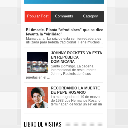
Popular Post
Comments
Category
El timacle. Planta “afrodisíaca” que se dice
levanta la “virilidad”
Mamajuana . La raíz de esta semienredadera es
utilizada para bebida tradicional Tiene muchos ...
JOHNNY ROCKETS YA ESTA
EN REPÚBLICA
DOMINICANA
Santo Domingo. La cadena
internacional de restaurantes
Johnny Rockets abrió sus
puertas en el ...
RECORDANDO LA MUERTE
DE PEPE ROSARIO
La madrugada del 19 de marzo
de 1983 Los Hermanos Rosario
terminaban de tocar un set en un
...
LIBRO DE VISITAS