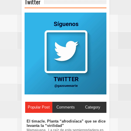
Twitter
Popular Post
Comments
Category
El timacle. Planta “afrodisíaca” que se dice
levanta la “virilidad”
Mamajuana . La raíz de esta semienredadera es