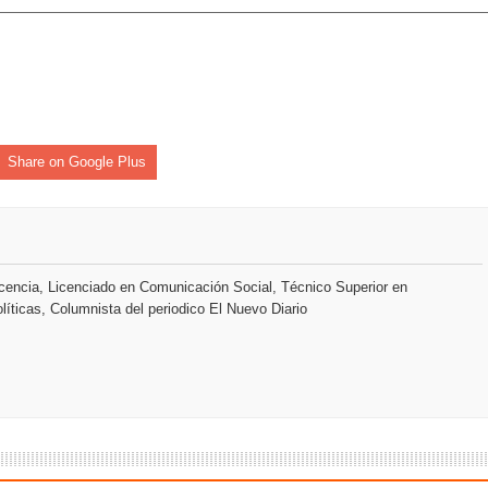
 37001 y se convierte en la primera empresa del sector con Sis
sión de pólizas con Inteligencia Artificial y reduce el proceso 
Share on Google Plus
tiago inaugura Primer Congreso de Artesanos de Santiago
dones en los Effie Awards República Dominicana 2026
encia, Licenciado en Comunicación Social, Técnico Superior en
líticas, Columnista del periodico El Nuevo Diario
enderá la clausura de Santo Domingo 2026
a máxima calificación crediticia AAA.do de Moody's Local RD c
 coro “Más que Vencedores” y nos regala el “Canto a la Patria”