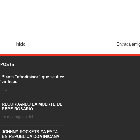
Inicio
Entrada anti
 POSTS
. Planta “afrodisíaca” que se dice
“virilidad”
 La ...
RECORDANDO LA MUERTE DE
PEPE ROSARIO
La madrugada del ...
JOHNNY ROCKETS YA ESTA
EN REPÚBLICA DOMINICANA