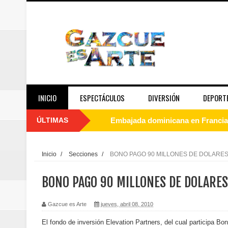
INICIO
ESPECTÁCULOS
DIVERSIÓN
DEPORT
ÚLTIMAS
Embajada dominicana en Francia y
Pavel Núñez y su Bipolarband de
Inicio
/
Secciones
/
BONO PAGO 90 MILLONES DE DOLARES
Banreservas y Banco Popular abo
BONO PAGO 90 MILLONES DE DOLARES
“Los Rechazados 2” llega a los c
Gazcue es Arte
jueves, abril 08, 2010
Designan a Angelina Biviana Rive
El fondo de inversión Elevation Partners, del cual participa Bon