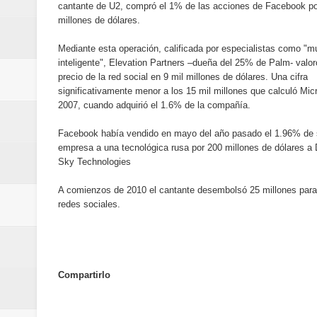
cantante de U2, compró el 1% de las acciones de Facebook po
Humano Seguros inaugura nueva 
millones de dólares.
Banreservas destina RD$5,000 m
Mediante esta operación, calificada por especialistas como "m
inteligente", Elevation Partners –dueña del 25% de Palm- valor
Sexappeal celebra 25 años de tra
precio de la red social en 9 mil millones de dólares. Una cifra
significativamente menor a los 15 mil millones que calculó Mic
conmemorativos
2007, cuando adquirió el 1.6% de la compañía.
Facebook había vendido en mayo del año pasado el 1.96% de
Maridalia Hernández y El Canari
empresa a una tecnológica rusa por 200 millones de dólares a D
Sky Technologies
Domingo
A comienzos de 2010 el cantante desembolsó 25 millones para 
Doctor Leonardo Aguilera afirma
redes sociales.
del mapa del hambre
Banreservas y sus filiales realiz
Compartirlo
Banreservas inaugura oficina en