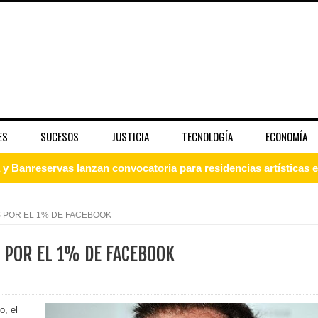
ES
SUCESOS
JUSTICIA
TECNOLOGÍA
ECONOMÍA
 Banreservas lanzan convocatoria para residencias artísticas e
slumbran con una noche de fusiones e invitados de lujo en el H
 POR EL 1% DE FACEBOOK
rdan retos y oportunidades del sistema financiero nacional
 POR EL 1% DE FACEBOOK
ines impulsada por la franquicia dominicana más taquillera del 
iro como vicepresidenta ejecutiva de Fiduciaria Reservas
o, el