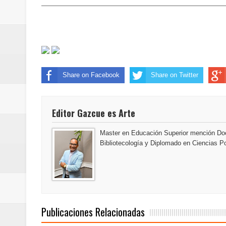
SEPROI obtiene certificación ISO
Antisoborno certificado
Humano Seguros transforma la emi
Share on Facebook
Share on Twitter
minutos
Centro Cultural Banreservas San
Editor Gazcue es Arte
Banreservas obtiene siete galar
Master en Educación Superior mención Doc
Bibliotecología y Diplomado en Ciencias Po
Un final de fiesta: Ilegales enc
Banreservas recibe nuevamente l
Estable
Publicaciones Relacionadas
Juan Luis Guerra se acompaña del