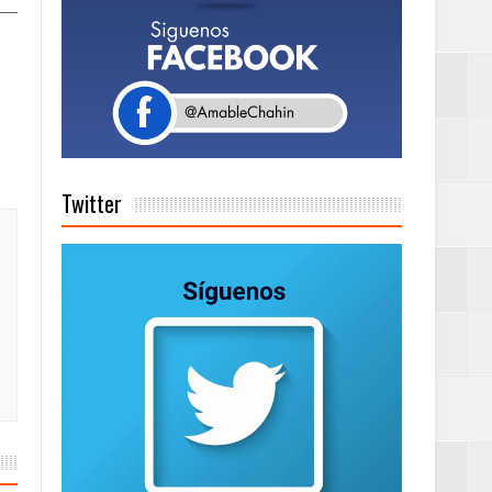
tema de Gestión
de días a
Twitter
on perspectiva
 en la clausura