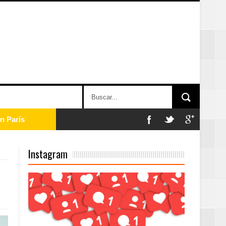
n París
ard Rock Café
Instagram
2025