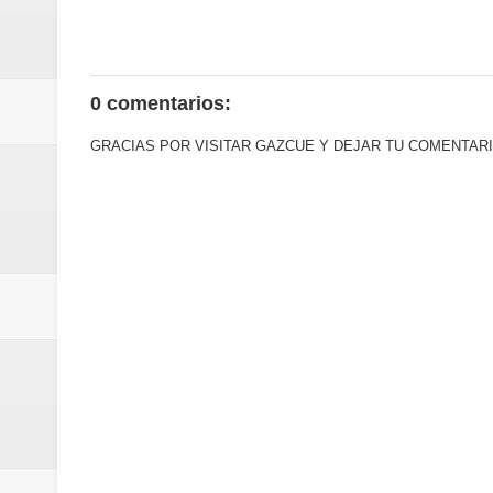
de los Centroamericanos y del C
Oscar Abreu cuestiona la interru
0 comentarios:
GRACIAS POR VISITAR GAZCUE Y DEJAR TU COMENTARI