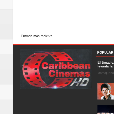
Entrada más reciente
POPULAR
El timacle
levanta la 
Mamajuana .