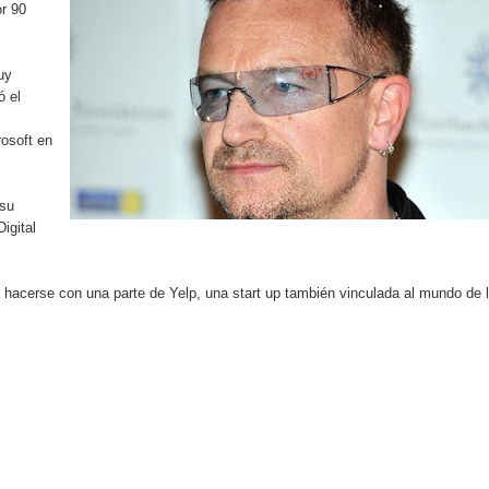
r 90
localidad de Oficina Regional Este en La Romana
illones para emprendedoras en la segunda edición del Summit 
uy
ó el
yectoria artística con nuevo álbum, renovación de su equipo y c
rosoft en
 su
o se unen al regreso de Pavel Núñez y su “Bipolarband” a Hard 
igital
hacerse con una parte de Yelp, una start up también vinculada al mundo de 
 que Banreservas seguirá impulsando la seguridad alimentaria tr
an en Santiago el segundo Foro del Ahorro y la Inversión “Reserv
 el Centro de Retención de Vehículos de Pedro Brand