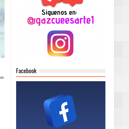
Mujer Pymes
onciertos
Rock Café Santo
Facebook
las
as salida de RD
a tu Capital”