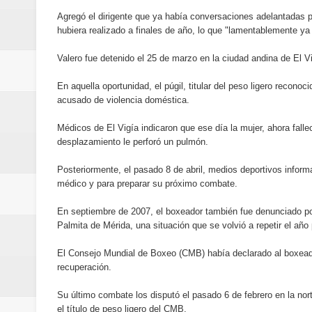
La Orquesta Sinfónica Nacional 
Agregó el dirigente que ya había conversaciones adelantadas 
hubiera realizado a finales de año, lo que "lamentablemente ya
la batuta del maestro José Anton
Valero fue detenido el 25 de marzo en la ciudad andina de El V
Banreservas obtiene siete galar
En aquella oportunidad, el púgil, titular del peso ligero recono
acusado de violencia doméstica.
Médicos de El Vigía indicaron que ese día la mujer, ahora fallec
desplazamiento le perforó un pulmón.
Posteriormente, el pasado 8 de abril, medios deportivos inform
médico y para preparar su próximo combate.
En septiembre de 2007, el boxeador también fue denunciado por
Palmita de Mérida, una situación que se volvió a repetir el año
El Consejo Mundial de Boxeo (CMB) había declarado al boxea
recuperación.
Su último combate los disputó el pasado 6 de febrero en la n
el título de peso ligero del CMB.