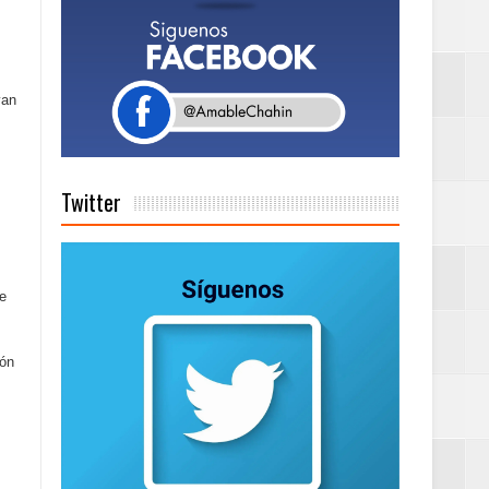
Rock Café Santo
van
as salida de RD
Twitter
a tu Capital”
ue
tema de Gestión
ión
de días a