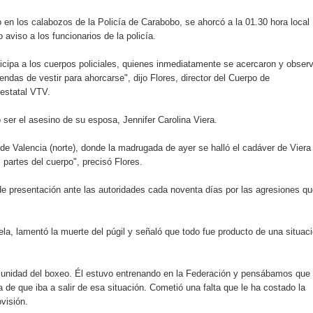
o se unen al regreso de Pavel Núñez y su “Bipolarband” a Hard 
do en los calabozos de la Policía de Carabobo, se ahorcó a la 01.30 hora local
aviso a los funcionarios de la policía.
rticipa a los cuerpos policiales, quienes inmediatamente se acercaron y obser
 que Banreservas seguirá impulsando la seguridad alimentaria tr
endas de vestir para ahorcarse", dijo Flores, director del Cuerpo de
 estatal VTV.
ó ser el asesino de su esposa, Jennifer Carolina Viera.
an en Santiago el segundo Foro del Ahorro y la Inversión “Reserv
 de Valencia (norte), donde la madrugada de ayer se halló el cadáver de Viera
 partes del cuerpo", precisó Flores.
 el Centro de Retención de Vehículos de Pedro Brand
 de presentación ante las autoridades cada noventa días por las agresiones q
 37001 y se convierte en la primera empresa del sector con Sis
a, lamentó la muerte del púgil y señaló que todo fue producto de una situac
sión de pólizas con Inteligencia Artificial y reduce el proceso 
unidad del boxeo. Él estuvo entrenando en la Federación y pensábamos que
de que iba a salir de esa situación. Cometió una falta que le ha costado la
visión.