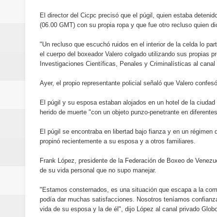
Maridalia Hernández y El Canari
El director del Cicpc precisó que el púgil, quien estaba deteni
(06.00 GMT) con su propia ropa y que fue otro recluso quien dio 
Domingo
"Un recluso que escuchó ruidos en el interior de la celda lo pa
Doctor Leonardo Aguilera afirma
el cuerpo del boxeador Valero colgado utilizando sus propias pr
Investigaciones Científicas, Penales y Criminalísticas al canal
del mapa del hambre
Ayer, el propio representante policial señaló que Valero confes
Banreservas y sus filiales realiz
El púgil y su esposa estaban alojados en un hotel de la ciudad
herido de muerte "con un objeto punzo-penetrante en diferentes
Banreservas inaugura oficina en
El púgil se encontraba en libertad bajo fianza y en un régimen
SEPROI obtiene certificación ISO
propinó recientemente a su esposa y a otros familiares.
Antisoborno certificado
Frank López, presidente de la Federación de Boxeo de Venezuel
de su vida personal que no supo manejar.
Humano Seguros transforma la emi
"Estamos consternados, es una situación que escapa a la com
podía dar muchas satisfacciones. Nosotros teníamos confianza 
minutos
vida de su esposa y la de él", dijo López al canal privado Globo