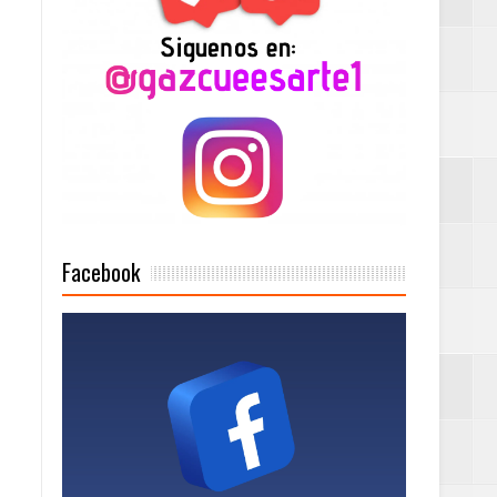
n París
ard Rock Café
2025
Facebook
Mujer Pymes
onciertos