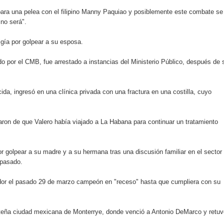
y el Coro Nacional Dominicano pondrán su sello a la Ceremonia 
para una pelea con el filipino Manny Paquiao y posiblemente este combate se
 no será".
io Molina
igía por golpear a su esposa.
dones en los Effie Awards República Dominicana 2026
cido por el CMB, fue arrestado a instancias del Ministerio Público, después de 
ida, ingresó en una clínica privada con una fractura en una costilla, cuyo
aron de que Valero había viajado a La Habana para continuar un tratamiento
 golpear a su madre y a su hermana tras una discusión familiar en el sector
 pasado.
dor el pasado 29 de marzo campeón en "receso" hasta que cumpliera con su
orteña ciudad mexicana de Monterrye, donde venció a Antonio DeMarco y retuv