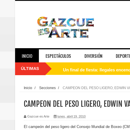
INICIO
ESPECTÁCULOS
DIVERSIÓN
DEPORT
ÚLTIMAS
Un final de fiesta: Ilegales enc
Banreservas recibe nuevamente l
Inicio
/
Secciones
/
CAMPEON DEL PESO LIGERO, EDWIN V
Estable
CAMPEON DEL PESO LIGERO, EDWIN VA
Juan Luis Guerra se acompaña del
Gazcue es Arte
lunes, abril 19, 2010
de los Centroamericanos y del C
El campeón del peso ligero del Consejo Mundial de Boxeo (CMB