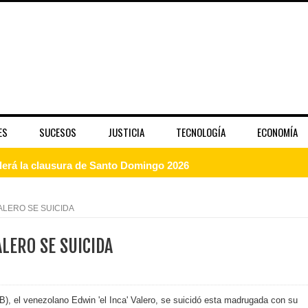
ES
SUCESOS
JUSTICIA
TECNOLOGÍA
ECONOMÍA
enderá la clausura de Santo Domingo 2026
a máxima calificación crediticia AAA.do de Moody's Local RD c
ALERO SE SUICIDA
LERO SE SUICIDA
 coro “Más que Vencedores” y nos regala el “Canto a la Patria”
aribe
), el venezolano Edwin 'el Inca' Valero, se suicidó esta madrugada con su