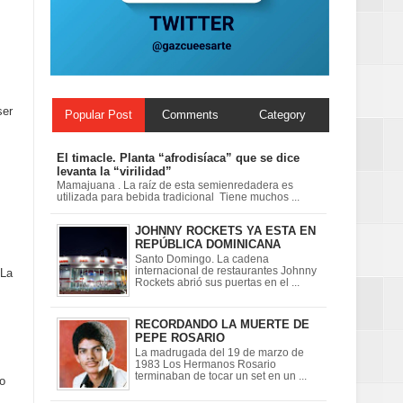
Centenaria bajo
ser
Popular Post
Comments
Category
El timacle. Planta “afrodisíaca” que se dice
levanta la “virilidad”
Mamajuana . La raíz de esta semienredadera es
utilizada para bebida tradicional Tiene muchos ...
JOHNNY ROCKETS YA ESTA EN
REPÚBLICA DOMINICANA
Santo Domingo. La cadena
internacional de restaurantes Johnny
 La
Rockets abrió sus puertas en el ...
RECORDANDO LA MUERTE DE
PEPE ROSARIO
La madrugada del 19 de marzo de
1983 Los Hermanos Rosario
terminaban de tocar un set en un ...
o