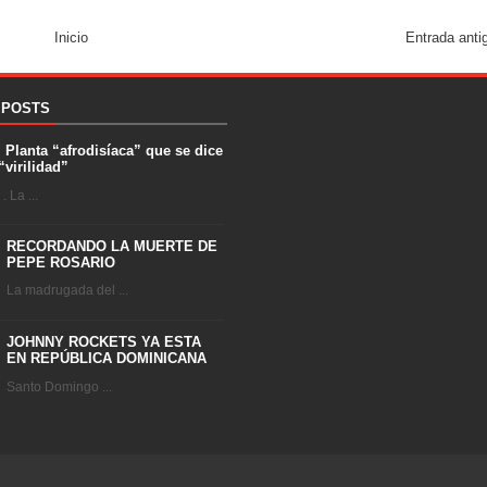
Inicio
Entrada anti
 POSTS
. Planta “afrodisíaca” que se dice
“virilidad”
 La ...
RECORDANDO LA MUERTE DE
PEPE ROSARIO
La madrugada del ...
JOHNNY ROCKETS YA ESTA
EN REPÚBLICA DOMINICANA
Santo Domingo ...