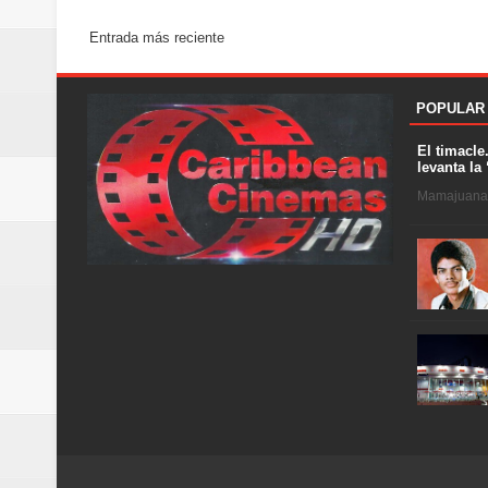
Entrada más reciente
POPULAR
El timacle
levanta la 
Mamajuana .