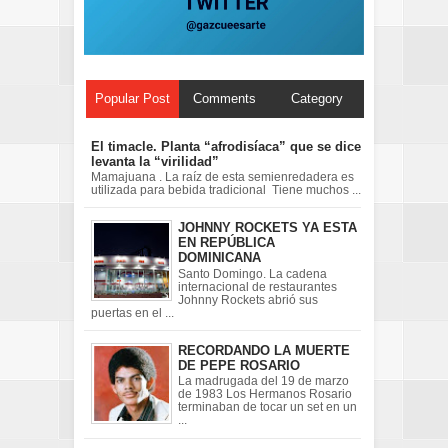
Popular Post
Comments
Category
El timacle. Planta “afrodisíaca” que se dice
levanta la “virilidad”
Mamajuana . La raíz de esta semienredadera es
utilizada para bebida tradicional Tiene muchos ...
JOHNNY ROCKETS YA ESTA
EN REPÚBLICA
DOMINICANA
Santo Domingo. La cadena
internacional de restaurantes
Johnny Rockets abrió sus
puertas en el ...
RECORDANDO LA MUERTE
DE PEPE ROSARIO
La madrugada del 19 de marzo
de 1983 Los Hermanos Rosario
terminaban de tocar un set en un
...