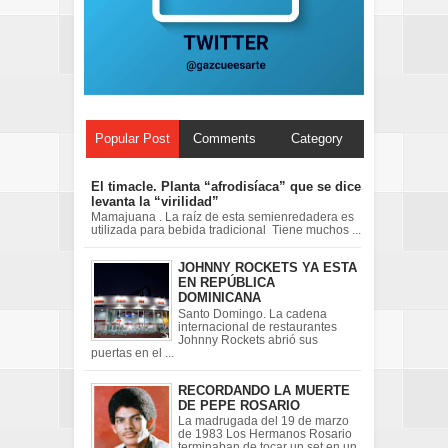
Popular Post
Comments
Category
El timacle. Planta “afrodisíaca” que se dice
levanta la “virilidad”
Mamajuana . La raíz de esta semienredadera es
utilizada para bebida tradicional Tiene muchos ...
JOHNNY ROCKETS YA ESTA
EN REPÚBLICA
DOMINICANA
Santo Domingo. La cadena
internacional de restaurantes
Johnny Rockets abrió sus
puertas en el ...
RECORDANDO LA MUERTE
DE PEPE ROSARIO
La madrugada del 19 de marzo
de 1983 Los Hermanos Rosario
terminaban de tocar un set en un