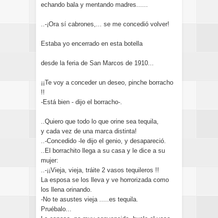
echando bala y mentando madres......
..-¡Ora sí cabrones,... se me concedió volver!
Estaba yo encerrado en esta botella
desde la feria de San Marcos de 1910...
¡¡Te voy a conceder un deseo, pinche borracho
!!
-Está bien - dijo el borracho-.
..Quiero que todo lo que orine sea tequila,
y cada vez de una marca distinta!
..-Concedido -le dijo el genio, y desapareció.
..El borrachito llega a su casa y le dice a su
mujer:
..-¡¡Vieja, vieja, tráite 2 vasos tequileros !!
La esposa se los lleva y ve horrorizada como
los llena orinando.
-No te asustes vieja .....es tequila.
Pruébalo...