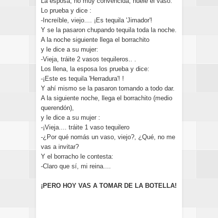
La esposa, no muy convencida, huele el vaso.
Lo prueba y dice :
-Increíble, viejo.... ¡Es tequila 'Jimador'!
Y se la pasaron chupando tequila toda la noche.
A la noche siguiente llega el borrachito
y le dice a su mujer:
-Vieja, tráite 2 vasos tequileros.. .
Los llena, la esposa los prueba y dice:
-¡Este es tequila 'Herradura'! !
Y ahí mismo se la pasaron tomando a todo dar.
A la siguiente noche, llega el borrachito (medio
querendón),
y le dice a su mujer :
-¡Vieja.... tráite 1 vaso tequilero
-¿Por qué nomás un vaso, viejo?, ¿Qué, no me
vas a invitar?
Y el borracho le contesta:
-Claro que sí, mi reina....
¡PERO HOY VAS A TOMAR DE LA BOTELLA!